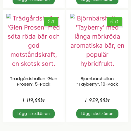
5 st
10 st
Trädgårdshallon ’Glen
Björnbärshallon
Prosen’, 5-Pack
”Tayberry”, 10-Pack
1 119,00
kr
1 959,00
kr
Lägg i skottkärran
Lägg i skottkärran