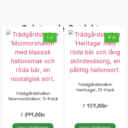
Relaterade Produkter
5 st
10 st
Trädgårdshallon
’Heritage’, 10-Pack
Trädgårdshallon
’Mormorshallon’, 5-Pack
1 959,00
kr
1 099,00
kr
Lägg i skottkärran
Lägg i skottkärran