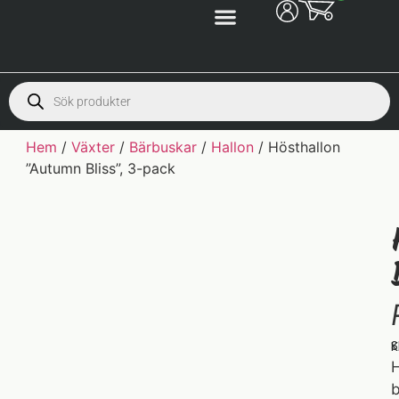
Hem
/
Växter
/
Bärbuskar
/
Hallon
/ Hösthallon
”Autumn Bliss”, 3-pack
S
K
H
b