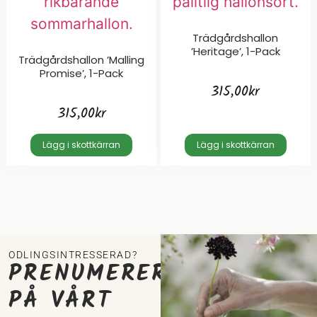
Trädgårdshallon
’Heritage’, 1-Pack
Trädgårdshallon ’Malling
Promise’, 1-Pack
315,00
kr
315,00
kr
Lägg i skottkärran
Lägg i skottkärran
ODLINGSINTRESSERAD?
PRENUMERERA
PÅ VÅRT