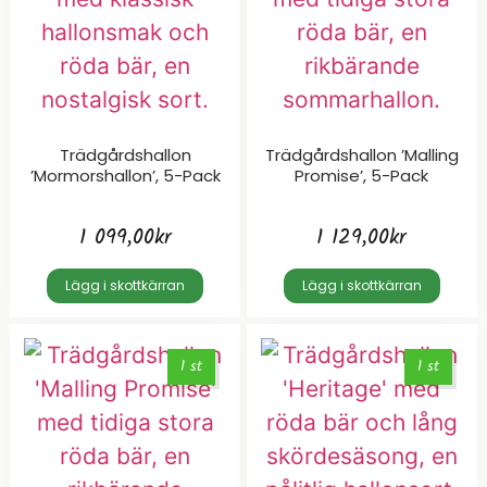
Trädgårdshallon
Trädgårdshallon ’Malling
’Mormorshallon’, 5-Pack
Promise’, 5-Pack
1 099,00
kr
1 129,00
kr
Lägg i skottkärran
Lägg i skottkärran
1 st
1 st