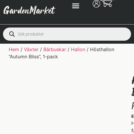
Hem
/
Växter
/
Bärbuskar
/
Hallon
/ Hösthallon
”Autumn Bliss”, 1-pack
S
K
H
f