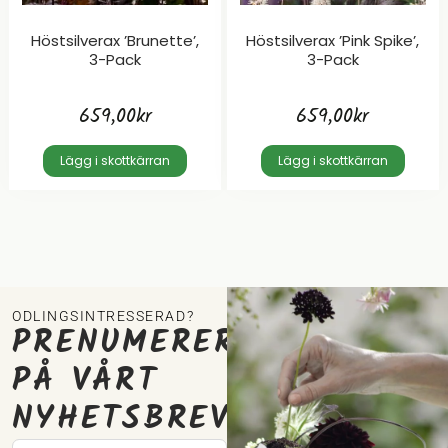
Höstsilverax ’Brunette’,
Höstsilverax ’Pink Spike’,
3-Pack
3-Pack
659,00
kr
659,00
kr
Lägg i skottkärran
Lägg i skottkärran
ODLINGSINTRESSERAD?
PRENUMERERA
PÅ VÅRT
NYHETSBREV