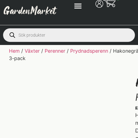
Hem
/
Växter
/
Perenner
/
Prydnadsperenn
/ Hakonegrä
3-pack
S
K
H
m
D