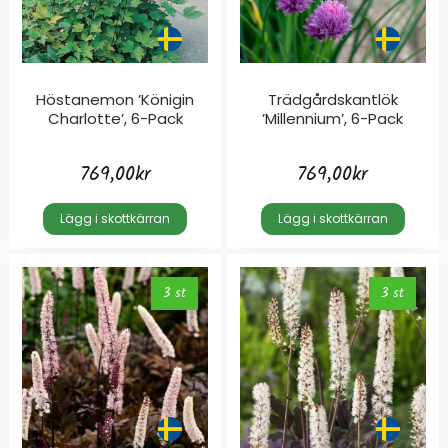
Höstanemon ’Königin
Trädgårdskantlök
Charlotte’, 6-Pack
’Millennium’, 6-Pack
769,00
kr
769,00
kr
Lägg i skottkärran
Lägg i skottkärran
3 st
3 st