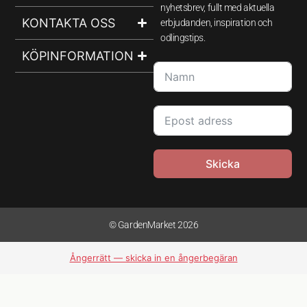
nyhetsbrev, fullt med aktuella
KONTAKTA OSS
erbjudanden, inspiration och
odlingstips.
KÖPINFORMATION
Skicka
© GardenMarket 2026
Ångerrätt — skicka in en ångerbegäran