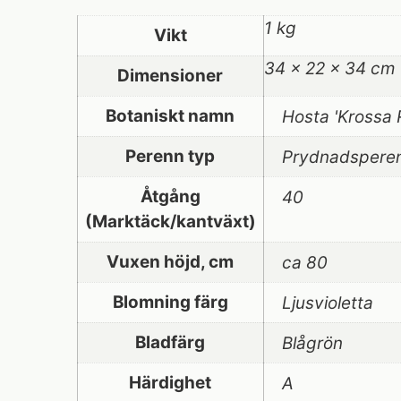
1 kg
Vikt
34 × 22 × 34 cm
Dimensioner
Botaniskt namn
Hosta 'Krossa 
Perenn typ
Prydnadspere
Åtgång
40
(Marktäck/kantväxt)
Vuxen höjd, cm
ca 80
Blomning färg
Ljusvioletta
Bladfärg
Blågrön
Härdighet
A