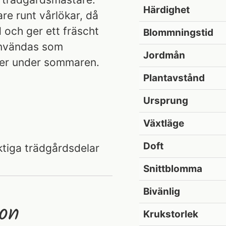
Härdighet
re runt vårlökar, då
 och ger ett fräscht
Blommningstid
användas som
Jordmån
ter under sommaren.
Plantavstånd
Ursprung
Växtläge
Doft
ktiga trädgårdsdelar
Snittblomma
Bivänlig
ion
Krukstorlek