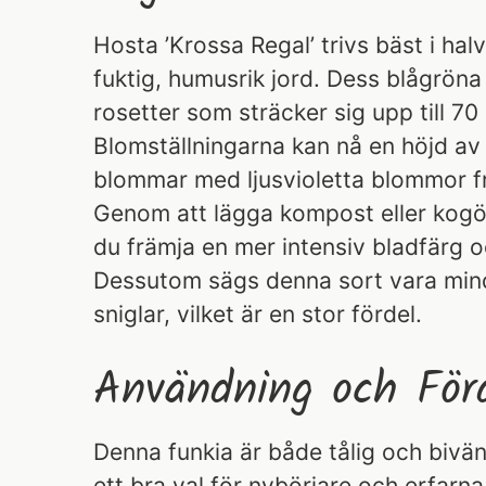
Hosta ’Krossa Regal’ trivs bäst i ha
fuktig, humusrik jord. Dess blågröna 
rosetter som sträcker sig upp till 7
Blomställningarna kan nå en höjd a
blommar med ljusvioletta blommor från
Genom att lägga kompost eller kogö
du främja en mer intensiv bladfärg o
Dessutom sägs denna sort vara min
sniglar, vilket är en stor fördel.
Användning och Förd
Denna funkia är både tålig och bivänli
ett bra val för nybörjare och erfarn