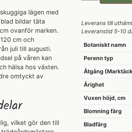
lvskuggiga lägen med
blad bildar täta
Leverans till uthäm
0 cm ovanför marken.
Leveranstid 5-10 d
v 120 cm och
Botaniskt namn
 juli till augusti.
dsel på våren kan
Perenn typ
ch hälsa hos växten.
Åtgång (Marktäck
dre omtyckt av
Årighet
Vuxen höjd, cm
elar
Blomning färg
g, vilket gör den till
Bladfärg
a trädgårdsmästare.