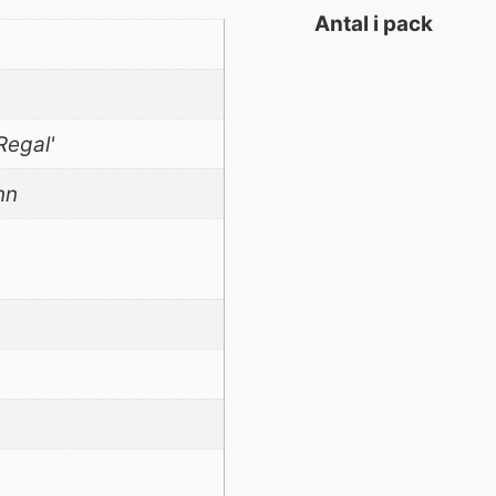
Antal i pack
Regal'
nn