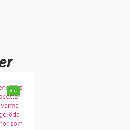
er
6 st