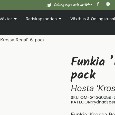
Odlingstips och artiklar
Växter
Redskapsboden
Växthus & Odlingstunnl
’Krossa Regal’, 6-pack
Funkia ’
pack
Hosta 'Kros
SKU: OM-GTG30088-
KATEGORI:
Prydnadspe
Funkia ’Krossa R