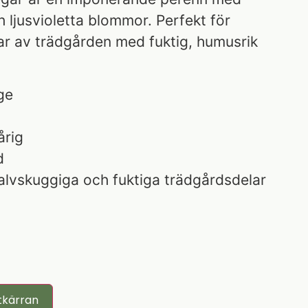
 ljusvioletta blommor. Perfekt för
ar av trädgården med fuktig, humusrik
ge
årig
d
halvskuggiga och fuktiga trädgårdsdelar
tkärran