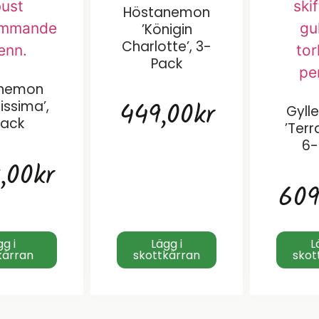
Höstanemon
’Königin
Charlotte’, 3-
Pack
anemon
449,00
kr
issima’,
Gylle
Pack
’Terr
6-
9,00
kr
609
gg i
Lägg i
L
kärran
skottkärran
skot