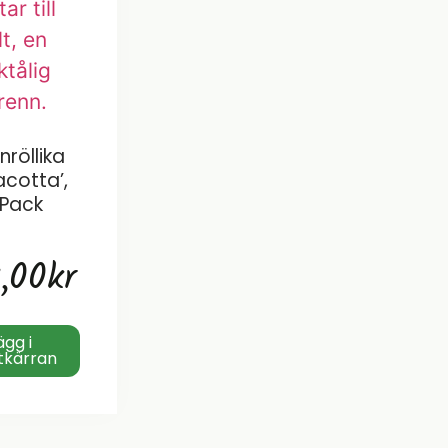
nröllika
acotta’,
Pack
,00
kr
ägg i
tkärran