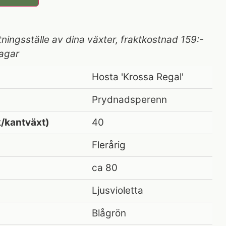
tningsställe av dina växter, fraktkostnad 159:-
agar
Hosta 'Krossa Regal'
Prydnadsperenn
/kantväxt)
40
Flerårig
ca 80
Ljusvioletta
Blågrön