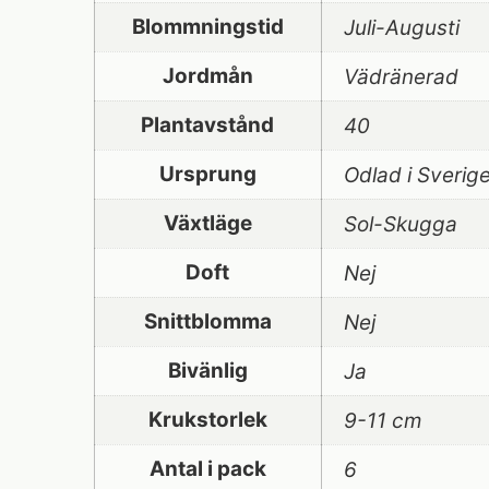
Blommningstid
Juli-Augusti
Jordmån
Vädränerad
Plantavstånd
40
Ursprung
Odlad i Sverig
Växtläge
Sol-Skugga
Doft
Nej
Snittblomma
Nej
Bivänlig
Ja
Krukstorlek
9-11 cm
Antal i pack
6