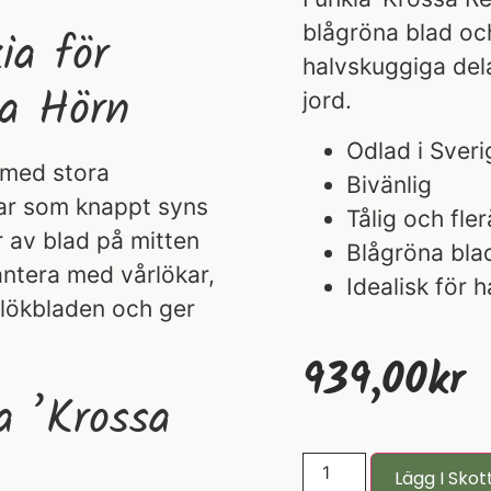
blågröna blad och
ia för
halvskuggiga del
ga Hörn
jord.
Odlad i Sveri
r med stora
Bivänlig
par som knappt syns
Tålig och fler
er av blad på mitten
Blågröna bla
ntera med vårlökar,
Idealisk för 
 lökbladen och ger
939,00
Kr
a ’Krossa
Lägg I Skot