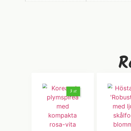
R
3 st