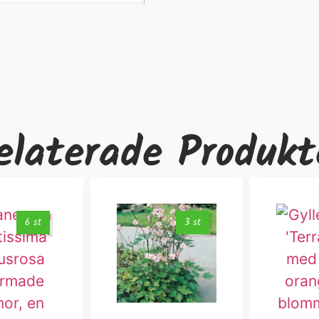
elaterade Produkt
6 st
3 st