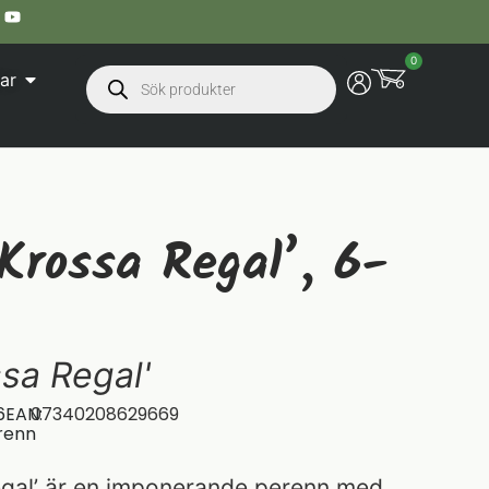
0
ar
Krossa Regal’, 6-
sa Regal'
6
EAN:
07340208629669
renn
egal’ är en imponerande perenn med