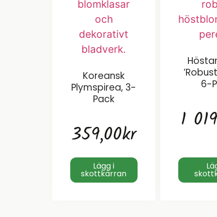
Höst
’Robust
Koreansk
6-
Plymspirea, 3-
Pack
1 01
359,00
kr
Lägg i
Lä
skottkärran
skott