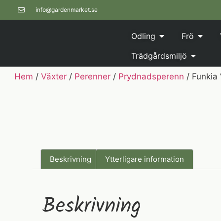
info@gardenmarket.se
Odling
Frö
Trädgårdsmiljö
Hem
/
Växter
/
Perenner
/
Prydnadsperenn
/ Funkia 
Beskrivning
Ytterligare information
Beskrivning