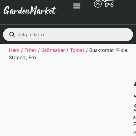
Hem
/
Fröer
/
Grönsaker
/
Tomat
/ Busktomat ’Pixie
Striped’, Frö
K
S
P
r