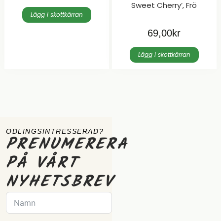
Sweet Cherry’, Frö
Lägg i skottkärran
69,00
kr
Lägg i skottkärran
ODLINGSINTRESSERAD?
PRENUMERERA
PÅ VÅRT
NYHETSBREV