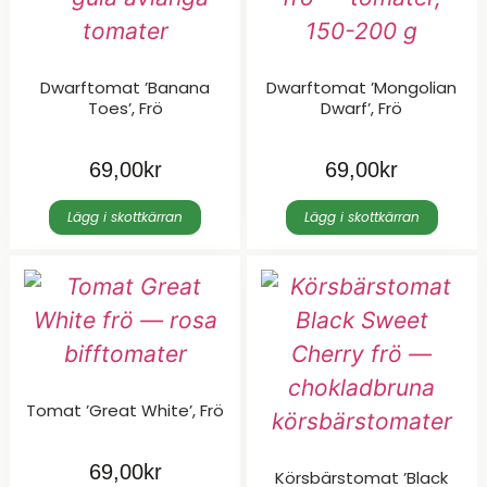
Dwarftomat ’Banana
Dwarftomat ’Mongolian
Toes’, Frö
Dwarf’, Frö
69,00
kr
69,00
kr
Lägg i skottkärran
Lägg i skottkärran
Tomat ’Great White’, Frö
69,00
kr
Körsbärstomat ’Black