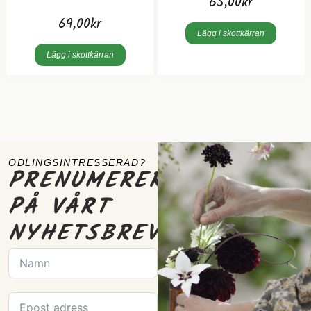
65,00
kr
69,00
kr
Lägg i skottkärran
Lägg i skottkärran
ODLINGSINTRESSERAD?
PRENUMERERA
PÅ VÅRT
NYHETSBREV