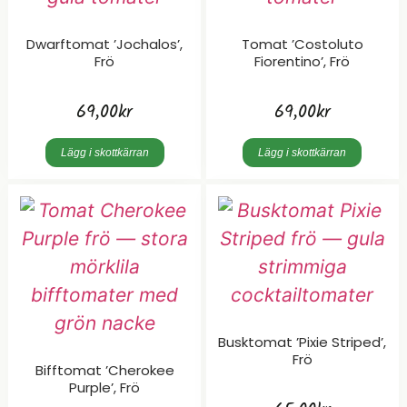
Dwarftomat ’Jochalos’,
Tomat ’Costoluto
Frö
Fiorentino’, Frö
69,00
kr
69,00
kr
Lägg i skottkärran
Lägg i skottkärran
Busktomat ’Pixie Striped’,
Frö
Bifftomat ’Cherokee
Purple’, Frö