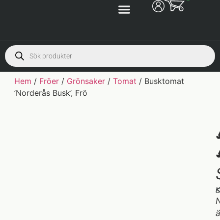
Hem
/
Fröer
/
Grönsaker
/
Tomat
/ Busktomat
’Norderås Busk’, Frö
K
S
ä