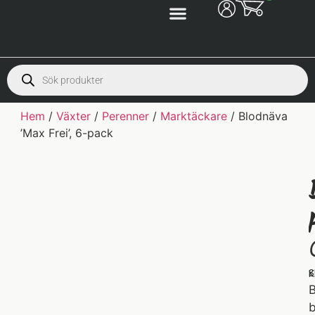
Hem
/
Växter
/
Perenner
/
Marktäckare
/ Blodnäva
’Max Frei’, 6-pack
S
K
B
b