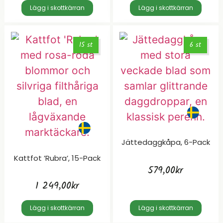
Lägg i skottkärran
Lägg i skottkärran
15 st
6 st
Jättedaggkåpa, 6-Pack
Kattfot ’Rubra’, 15-Pack
579,00
kr
1 249,00
kr
Lägg i skottkärran
Lägg i skottkärran