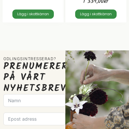
1 339,00
kr
Lägg i skottkärran
Lägg i skottkärran
ODLINGSINTRESSERAD?
PRENUMERERA
PÅ VÅRT
NYHETSBREV