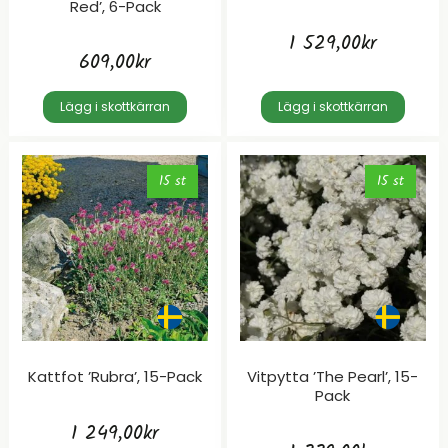
Red’, 6-Pack
1 529,00
kr
609,00
kr
Lägg i skottkärran
Lägg i skottkärran
15 st
15 st
Kattfot ’Rubra’, 15-Pack
Vitpytta ’The Pearl’, 15-
Pack
1 249,00
kr