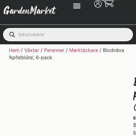
Hem
/
Växter
/
Perenner
/
Marktäckare
/ Blodnäva
’Apfelblüte’, 6-pack
S
K
B
b