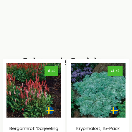
Relaterade Produkter
6 st
15 st
Bergormrot ’Darjeeling
Krypmalört, 15-Pack