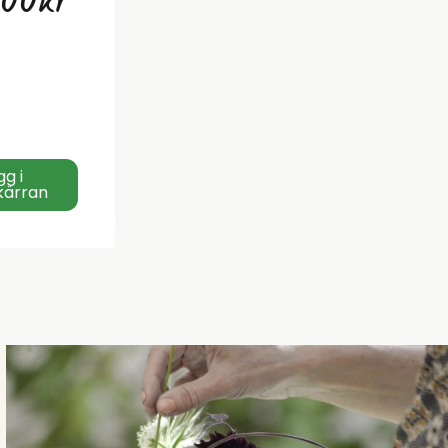
,00
kr
gg i
kärran