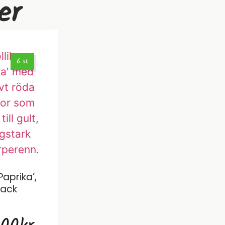
er
6 st
’Paprika’,
Pack