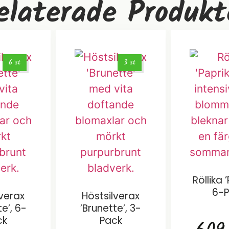
elaterade Produkt
6 st
3 st
Röllika 
6-
lverax
Höstsilverax
te’, 6-
’Brunette’, 3-
ck
Pack