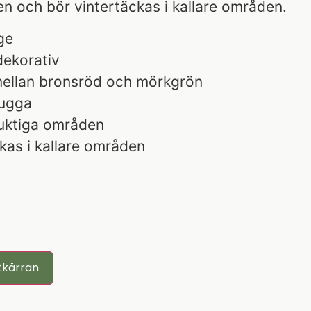
gen och bör vintertäckas i kallare områden.
ge
dekorativ
 mellan bronsröd och mörkgrön
kugga
fuktiga områden
kas i kallare områden
tkärran