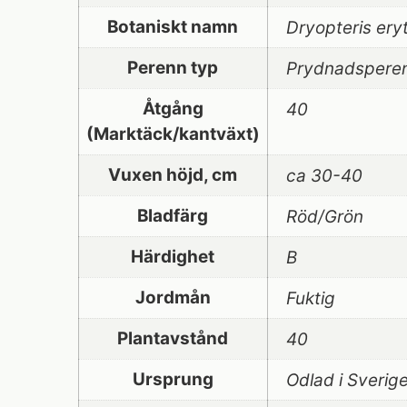
Botaniskt namn
Dryopteris ery
Perenn typ
Prydnadspere
Åtgång
40
(Marktäck/kantväxt)
Vuxen höjd, cm
ca 30-40
Bladfärg
Röd/Grön
Härdighet
B
Jordmån
Fuktig
Plantavstånd
40
Ursprung
Odlad i Sverig