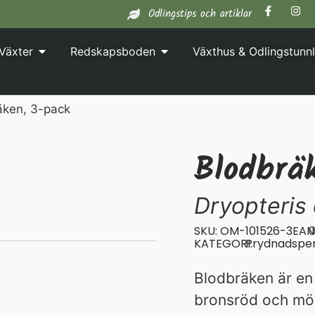
Odlingstips och artiklar
Växter
Redskapsboden
Växthus & Odlingstunnl
äken, 3-pack
Blodbrä
Dryopteris
SKU: OM-101526-3
EAN
KATEGORI:
Prydnadspe
Blodbräken är en
bronsröd och mör