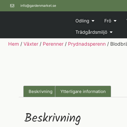
info@gardenmarket.se
Odling
Frö
Trädgårdsmiljö
Hem
/
Växter
/
Perenner
/
Prydnadsperenn
/ Blodbr
Beskrivning
Ytterligare information
Beskrivning