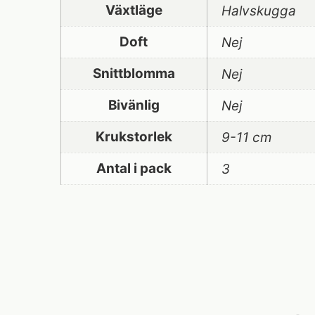
Växtläge
Halvskugga
Doft
Nej
Snittblomma
Nej
Bivänlig
Nej
Krukstorlek
9-11 cm
Antal i pack
3