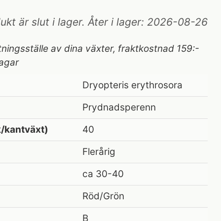
t är slut i lager. Åter i lager: 2026-08-26
tningsställe av dina växter, fraktkostnad 159:-
agar
Dryopteris erythrosora
Prydnadsperenn
/kantväxt)
40
Flerårig
ca 30-40
Röd/Grön
B