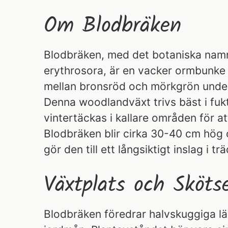
Om Blodbräken
Blodbräken, med det botaniska nam
erythrosora, är en vacker ormbunke s
mellan bronsröd och mörkgrön unde
Denna woodlandväxt trivs bäst i fuk
vintertäckas i kallare områden för a
Blodbräken blir cirka 30-40 cm hög oc
gör den till ett långsiktigt inslag i t
Växtplats och Skötse
Blodbräken föredrar halvskuggiga lä