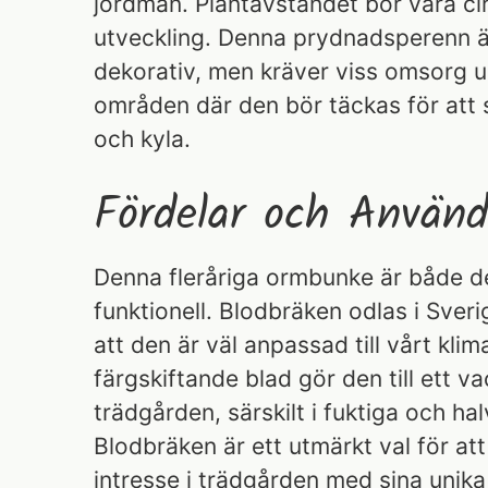
jordmån. Plantavståndet bör vara ci
utveckling. Denna prydnadsperenn ä
dekorativ, men kräver viss omsorg un
områden där den bör täckas för att
och kyla.
Fördelar och Använd
Denna fleråriga ormbunke är både d
funktionell. Blodbräken odlas i Sveri
att den är väl anpassad till vårt klim
färgskiftande blad gör den till ett va
trädgården, särskilt i fuktiga och h
Blodbräken är ett utmärkt val för at
intresse i trädgården med sina unika