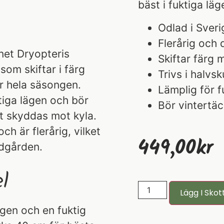
bäst i fuktiga lä
Odlad i Sveri
Flerårig och 
net Dryopteris
Skiftar färg
om skiftar i färg
Trivs i halvs
r hela säsongen.
Lämplig för 
tiga lägen och bör
Bör vintertäc
tt skyddas mot kyla.
h är flerårig, vilket
449,00
Kr
rädgården.
l
Lägg I Skot
gen och en fuktig