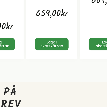
609
659,00
kr
00
kr
 i
Lägg i
Lä
ärran
skottkärran
skott
 PÅ
BREV