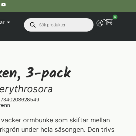
0
ar
ken, 3-pack
 erythrosora
:
07340208628549
renn
 vacker ormbunke som skiftar mellan
kgrön under hela säsongen. Den trivs