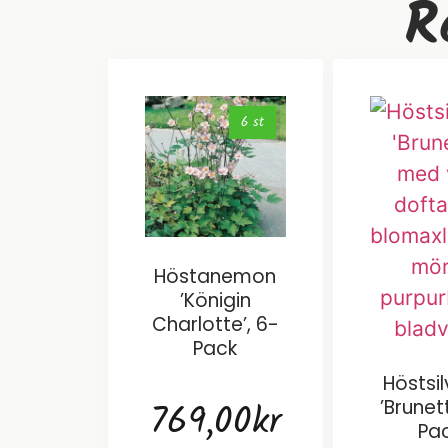
R
6 st
Höstanemon
’Königin
Charlotte’, 6-
Pack
Höstsi
769,00
kr
’Brunet
Pa