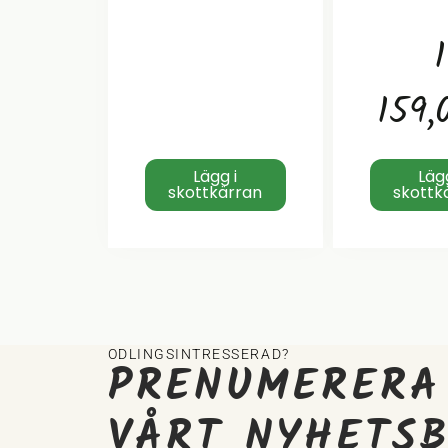
1
159,
Lägg i
Lägg
skottkärran
skottk
ODLINGSINTRESSERAD?
PRENUMERERA
VÅRT NYHETS