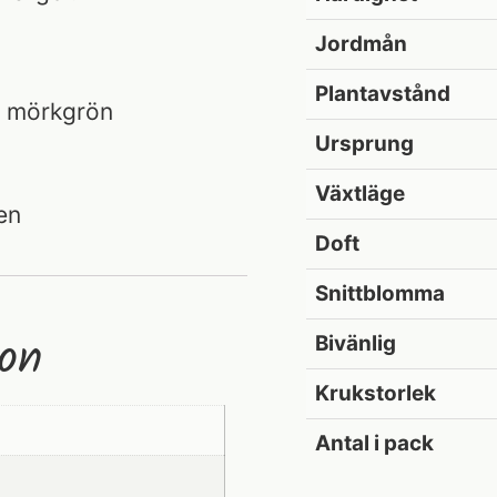
Jordmån
Plantavstånd
h mörkgrön
Ursprung
Växtläge
en
Doft
Snittblomma
ion
Bivänlig
Krukstorlek
Antal i pack