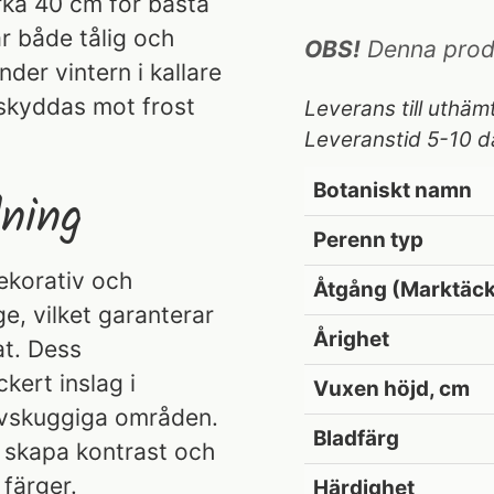
rka 40 cm för bästa
r både tålig och
OBS!
Denna produk
der vintern i kallare
 skyddas mot frost
Leverans till uthäm
Leveranstid 5-10 d
Botaniskt namn
ning
Perenn typ
ekorativ och
Åtgång (Marktäck
ge, vilket garanterar
Årighet
at. Dess
ckert inslag i
Vuxen höjd, cm
alvskuggiga områden.
Bladfärg
t skapa kontrast och
 färger.
Härdighet