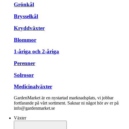
Grönkål
Brysselkål
Kryddväxter
Blommor
1-åriga och 2-åriga
Perenner
Solrosor
Medicinalväxter
GardenMarket är en nystartad marknadsplats, vi jobbar
fortfarande på vårt sortiment. Saknar ni något hör av er på
info@gardenmarket.se
Växter