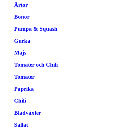
Ärtor
Bönor
Pumpa & Squash
Gurka
Majs
Tomater och Chili
Tomater
Paprika
Chili
Bladväxter
Sallat