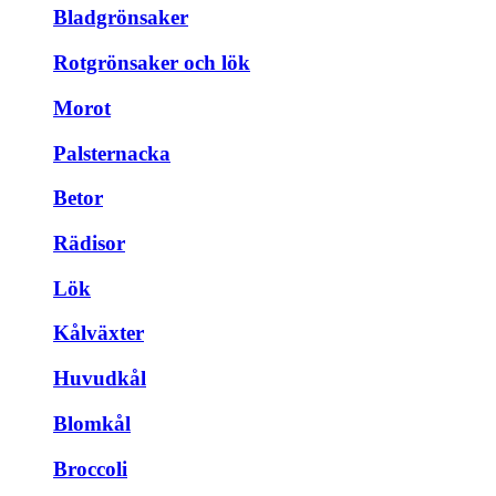
Bladgrönsaker
Rotgrönsaker och lök
Morot
Palsternacka
Betor
Rädisor
Lök
Kålväxter
Huvudkål
Blomkål
Broccoli