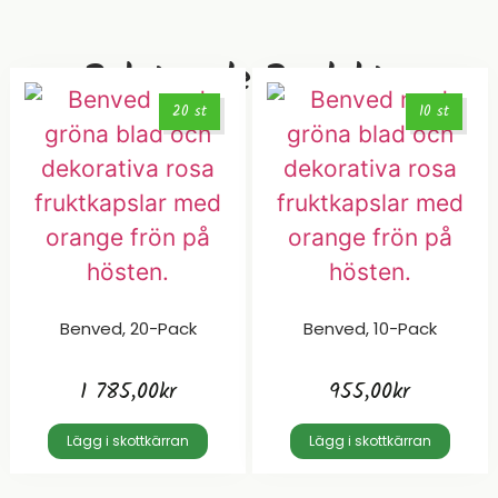
Relaterade Produkter
20 st
10 st
Benved, 20-Pack
Benved, 10-Pack
1 785,00
kr
955,00
kr
Lägg i skottkärran
Lägg i skottkärran