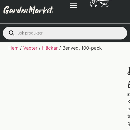
Hem
/
Växter
/
Häckar
/ Benved, 100-pack
S
K
K
r
t
g