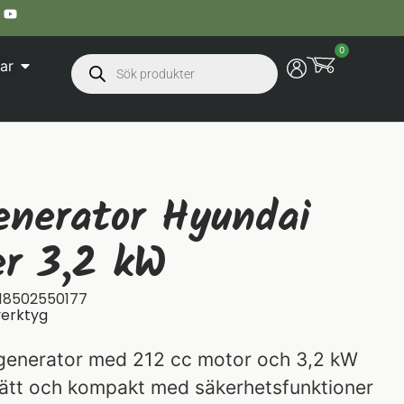
0
ar
enerator Hyundai
er 3,2 kW
18502550177
verktyg
generator med 212 cc motor och 3,2 kW
Lätt och kompakt med säkerhetsfunktioner