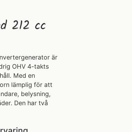
ed 212 cc
nvertergenerator är
drig OHV 4-takts
håll. Med en
rn lämplig för att
ndare, belysning,
der. Den har två
rvaring