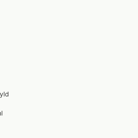
h
yld
l