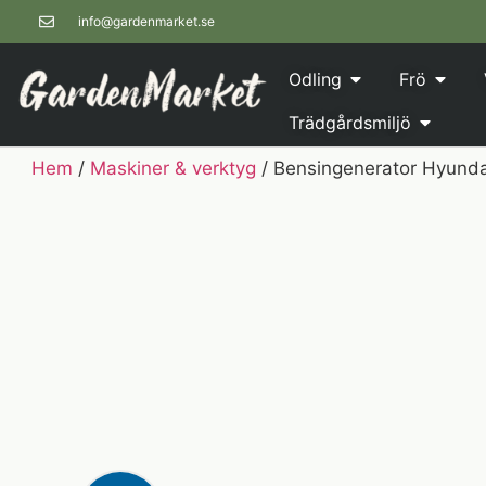
info@gardenmarket.se
Odling
Frö
Trädgårdsmiljö
Hem
/
Maskiner & verktyg
/ Bensingenerator Hyunda