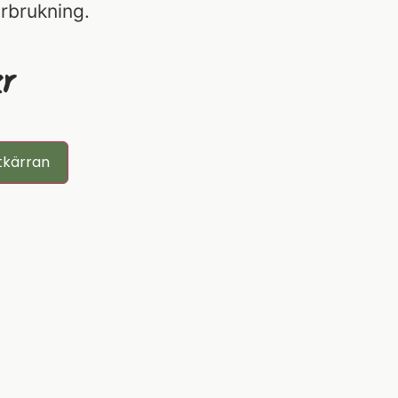
rbrukning.
r
tkärran