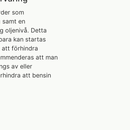
rder som
g samt en
g oljenivå. Detta
bara kan startas
r att förhindra
kommenderas att man
ngs av eller
örhindra att bensin