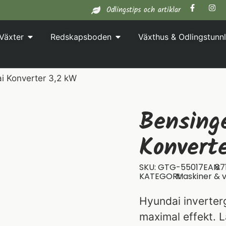
Odlingstips och artiklar
Växter
Redskapsboden
Växthus & Odlingstunnl
i Konverter 3,2 kW
Bensing
Konvert
SKU: GTG-55017
EAN:
87
KATEGORI:
Maskiner & 
Hyundai inverter
maximal effekt. 