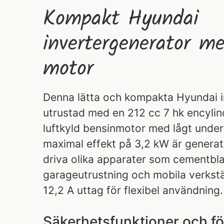
Kompakt Hyundai
invertergenerator m
motor
Denna lätta och kompakta Hyundai i
utrustad med en 212 cc 7 hk encylin
luftkyld bensinmotor med lågt under
maximal effekt på 3,2 kW är generato
driva olika apparater som cementbla
garageutrustning och mobila verkstä
12,2 A uttag för flexibel användning.
Säkerhetsfunktioner och fö