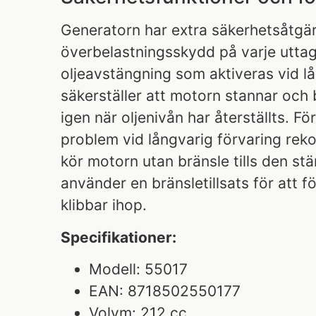
Generatorn har extra säkerhetsåtgä
överbelastningsskydd på varje utta
oljeavstängning som aktiveras vid lå
säkerställer att motorn stannar och 
igen när oljenivån har återställts. Fö
problem vid långvarig förvaring re
kör motorn utan bränsle tills den stä
använder en bränsletillsats för att f
klibbar ihop.
Specifikationer:
Modell: 55017
EAN: 8718502550177
Volym: 212 cc