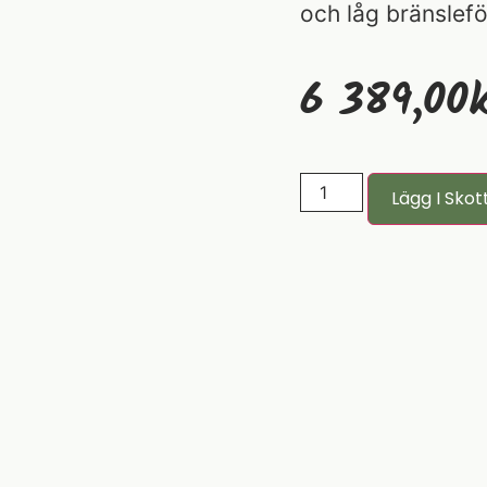
och låg bränslefö
6 389,00
K
Lägg I Skot