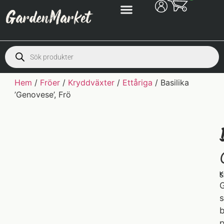
Hem
/
Fröer
/
Kryddväxter
/
Ettåriga
/ Basilika
’Genovese’, Frö
K
S
G
s
b
p