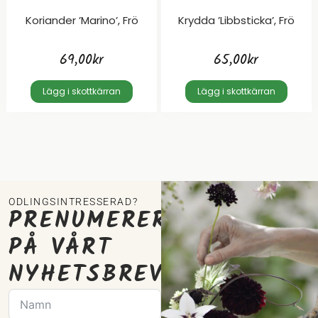
Koriander ’Marino’, Frö
Krydda ’Libbsticka’, Frö
69,00
kr
65,00
kr
Lägg i skottkärran
Lägg i skottkärran
ODLINGSINTRESSERAD?
PRENUMERERA
PÅ VÅRT
NYHETSBREV