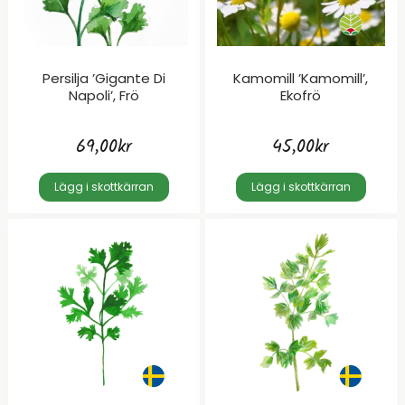
Persilja ’Gigante Di
Kamomill ’Kamomill’,
Napoli’, Frö
Ekofrö
69,00
kr
45,00
kr
Lägg i skottkärran
Lägg i skottkärran