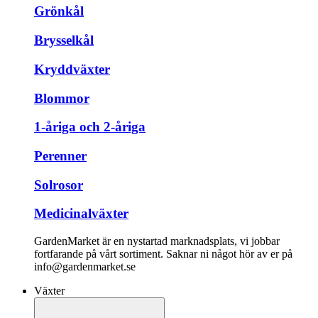
Grönkål
Brysselkål
Kryddväxter
Blommor
1-åriga och 2-åriga
Perenner
Solrosor
Medicinalväxter
GardenMarket är en nystartad marknadsplats, vi jobbar
fortfarande på vårt sortiment. Saknar ni något hör av er på
info@gardenmarket.se
Växter