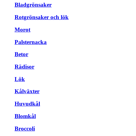
Bladgrönsaker
Rotgrönsaker och lök
Morot
Palsternacka
Betor
Rädisor
Lök
Kålväxter
Huvudkål
Blomkål
Broccoli