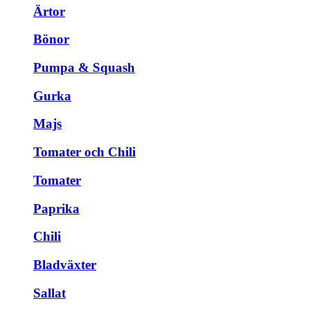
Ärtor
Bönor
Pumpa & Squash
Gurka
Majs
Tomater och Chili
Tomater
Paprika
Chili
Bladväxter
Sallat