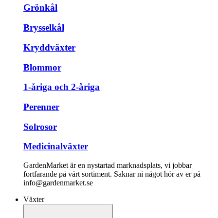
Grönkål
Brysselkål
Kryddväxter
Blommor
1-åriga och 2-åriga
Perenner
Solrosor
Medicinalväxter
GardenMarket är en nystartad marknadsplats, vi jobbar
fortfarande på vårt sortiment. Saknar ni något hör av er på
info@gardenmarket.se
Växter