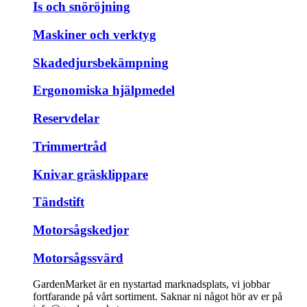
Is och snöröjning
Maskiner och verktyg
Skadedjursbekämpning
Ergonomiska hjälpmedel
Reservdelar
Trimmertråd
Knivar gräsklippare
Tändstift
Motorsågskedjor
Motorsågssvärd
GardenMarket är en nystartad marknadsplats, vi jobbar
fortfarande på vårt sortiment. Saknar ni något hör av er på