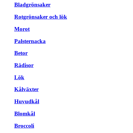
Bladgrönsaker
Rotgrönsaker och lök
Morot
Palsternacka
Betor
Rädisor
Lök
Kålväxter
Huvudkål
Blomkål
Broccoli