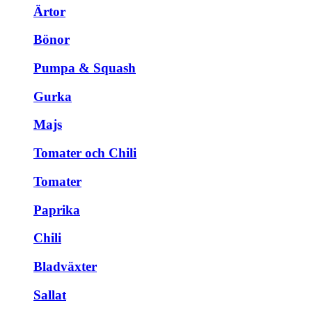
Ärtor
Bönor
Pumpa & Squash
Gurka
Majs
Tomater och Chili
Tomater
Paprika
Chili
Bladväxter
Sallat