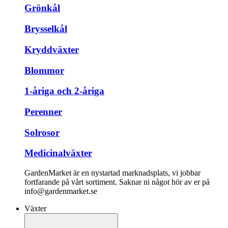
Grönkål
Brysselkål
Kryddväxter
Blommor
1-åriga och 2-åriga
Perenner
Solrosor
Medicinalväxter
GardenMarket är en nystartad marknadsplats, vi jobbar
fortfarande på vårt sortiment. Saknar ni något hör av er på
info@gardenmarket.se
Växter