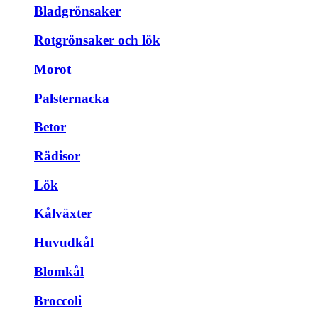
Bladgrönsaker
Rotgrönsaker och lök
Morot
Palsternacka
Betor
Rädisor
Lök
Kålväxter
Huvudkål
Blomkål
Broccoli