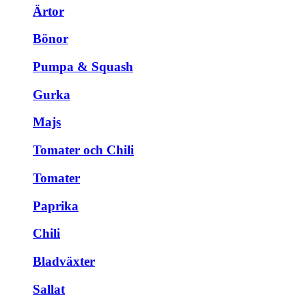
Ärtor
Bönor
Pumpa & Squash
Gurka
Majs
Tomater och Chili
Tomater
Paprika
Chili
Bladväxter
Sallat