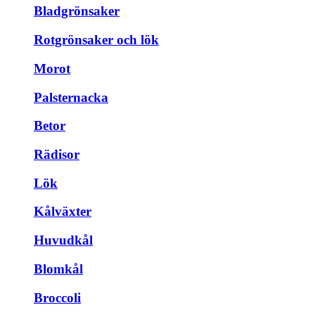
Bladgrönsaker
Rotgrönsaker och lök
Morot
Palsternacka
Betor
Rädisor
Lök
Kålväxter
Huvudkål
Blomkål
Broccoli