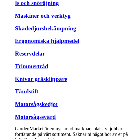
Is och snöröjning
Maskiner och verktyg
Skadedjursbekämpning
Ergonomiska hjälpmedel
Reservdelar
Trimmertråd
Knivar gräsklippare
Tändstift
Motorsågskedjor
Motorsågssvärd
GardenMarket är en nystartad marknadsplats, vi jobbar
fortfarande på vårt sortiment. Saknar ni något hör av er på