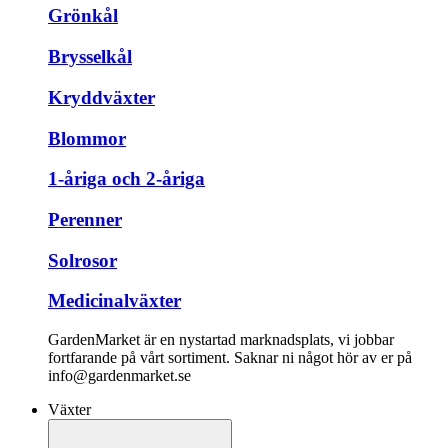
Grönkål
Brysselkål
Kryddväxter
Blommor
1-åriga och 2-åriga
Perenner
Solrosor
Medicinalväxter
GardenMarket är en nystartad marknadsplats, vi jobbar
fortfarande på vårt sortiment. Saknar ni något hör av er på
info@gardenmarket.se
Växter