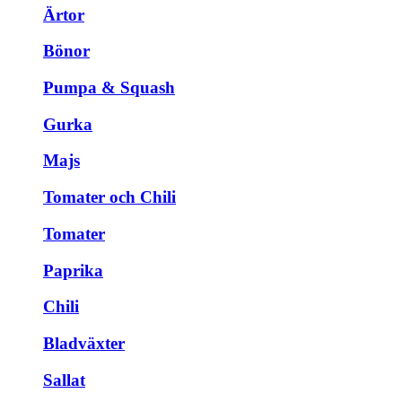
Ärtor
Bönor
Pumpa & Squash
Gurka
Majs
Tomater och Chili
Tomater
Paprika
Chili
Bladväxter
Sallat