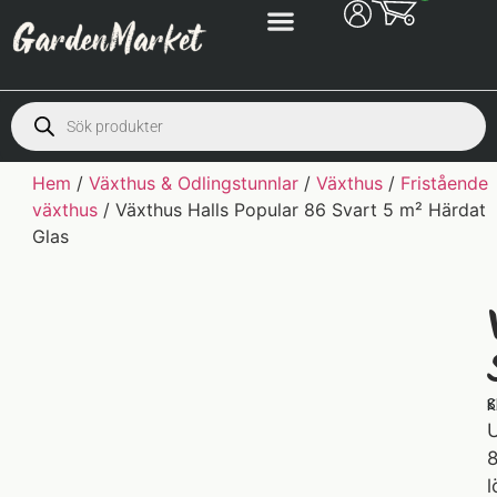
Hem
/
Växthus & Odlingstunnlar
/
Växthus
/
Fristående
växthus
/ Växthus Halls Popular 86 Svart 5 m² Härdat
Glas
S
K
U
8
l