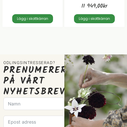
11 949,00
kr
Lägg i skottkärran
Lägg i skottkärran
ODLINGSINTRESSERAD?
PRENUMERERA
PÅ VÅRT
NYHETSBREV