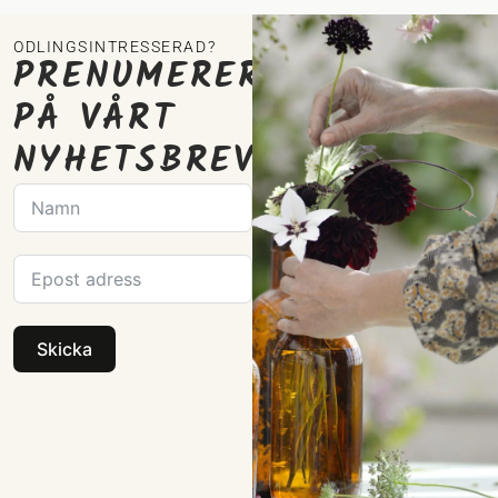
ODLINGSINTRESSERAD?
PRENUMERERA
PÅ VÅRT
NYHETSBREV
Skicka