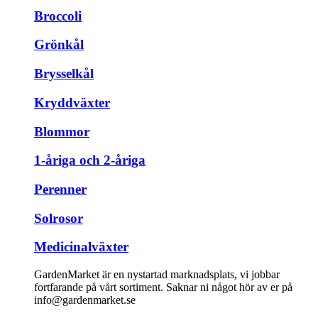
Broccoli
Grönkål
Brysselkål
Kryddväxter
Blommor
1-åriga och 2-åriga
Perenner
Solrosor
Medicinalväxter
GardenMarket är en nystartad marknadsplats, vi jobbar
fortfarande på vårt sortiment. Saknar ni något hör av er på
info@gardenmarket.se