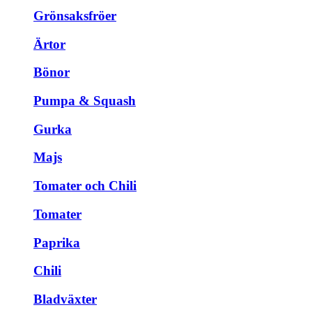
Grönsaksfröer
Ärtor
Bönor
Pumpa & Squash
Gurka
Majs
Tomater och Chili
Tomater
Paprika
Chili
Bladväxter