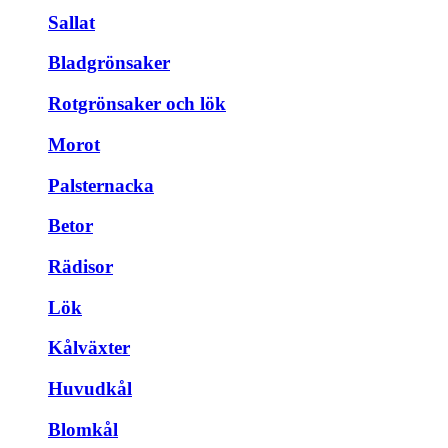
Sallat
Bladgrönsaker
Rotgrönsaker och lök
Morot
Palsternacka
Betor
Rädisor
Lök
Kålväxter
Huvudkål
Blomkål