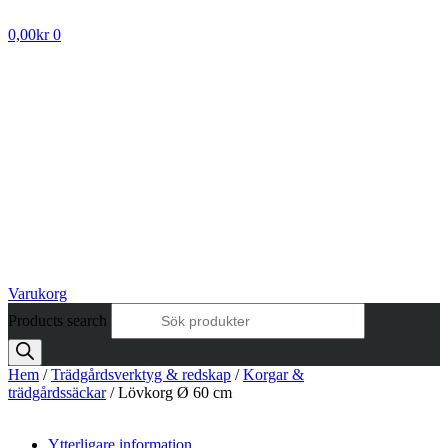
0,00
kr
0
Varukorg
Products search
Hem
/
Trädgårdsverktyg & redskap
/
Korgar &
trädgårdssäckar
/ Lövkorg Ø 60 cm
Ytterligare information