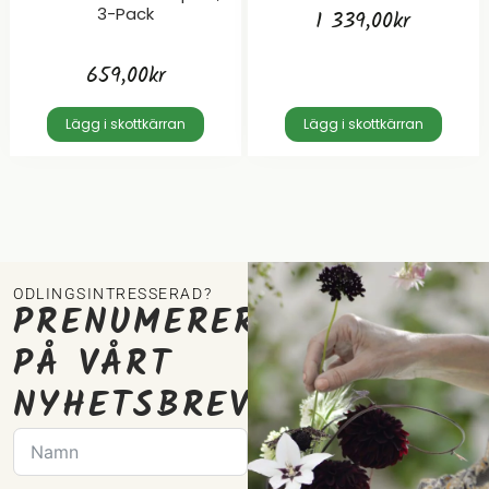
3-Pack
1 339,00
kr
659,00
kr
Lägg i skottkärran
Lägg i skottkärran
ODLINGSINTRESSERAD?
PRENUMERERA
PÅ VÅRT
NYHETSBREV