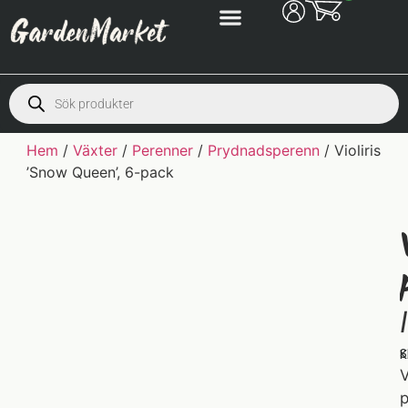
Hem
/
Växter
/
Perenner
/
Prydnadsperenn
/ Violiris
’Snow Queen’, 6-pack
S
K
V
p