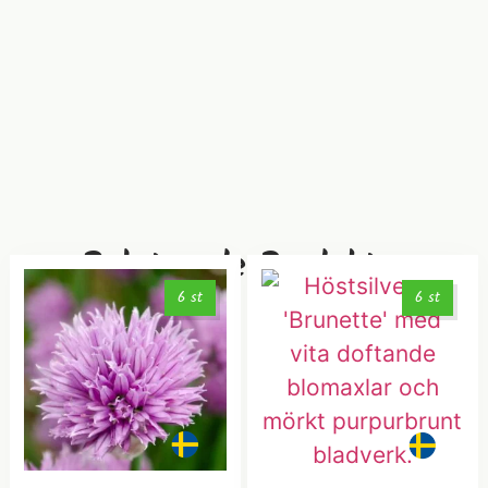
Relaterade Produkter
6 st
6 st