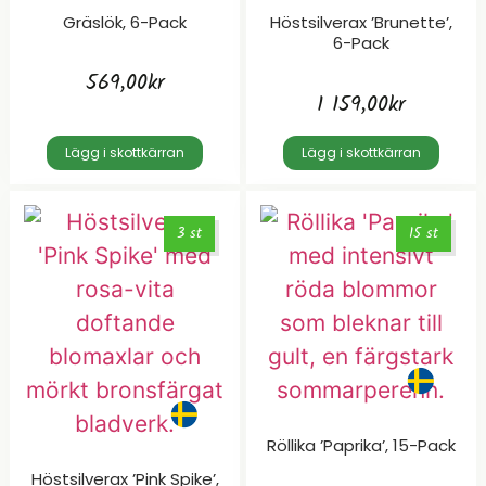
Gräslök, 6-Pack
Höstsilverax ’Brunette’,
6-Pack
569,00
kr
1 159,00
kr
Lägg i skottkärran
Lägg i skottkärran
3 st
15 st
Röllika ’Paprika’, 15-Pack
Höstsilverax ’Pink Spike’,