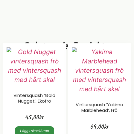
Relaterade Produkter
Vintersquash ’Gold
Nugget’, Ekofrö
Vintersquash ’Yakima
Marblehead’, Frö
45,00
kr
69,00
kr
Lägg i skottkärran