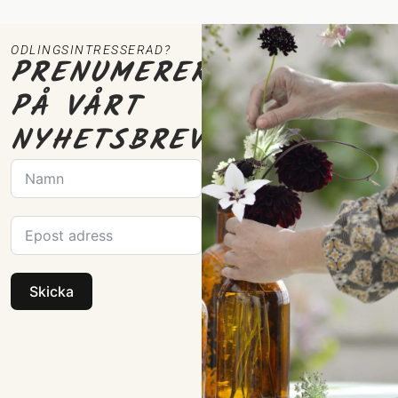
ODLINGSINTRESSERAD?
PRENUMERERA
PÅ VÅRT
NYHETSBREV
Skicka