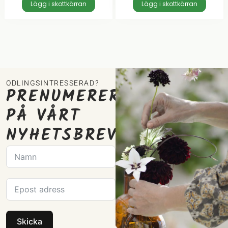
Lägg i skottkärran
Lägg i skottkärran
ODLINGSINTRESSERAD?
PRENUMERERA
PÅ VÅRT
NYHETSBREV
Skicka