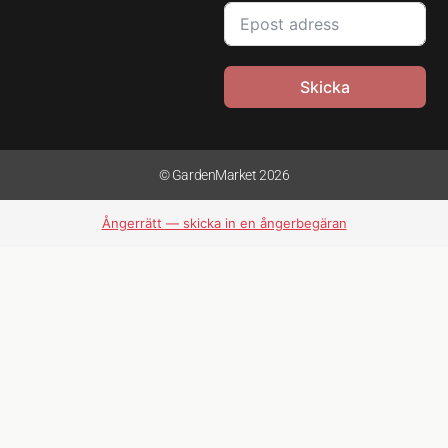
Skicka
© GardenMarket 2026
Ångerrätt — skicka in en ångerbegäran