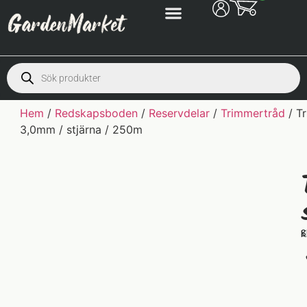
Hem
/
Redskapsboden
/
Reservdelar
/
Trimmertråd
/ T
3,0mm / stjärna / 250m
S
K