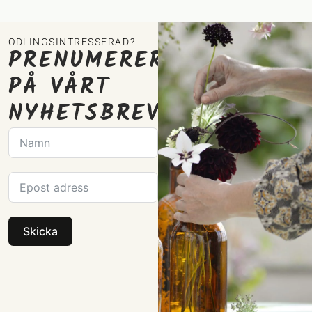
ODLINGSINTRESSERAD?
PRENUMERERA
PÅ VÅRT
NYHETSBREV
Skicka