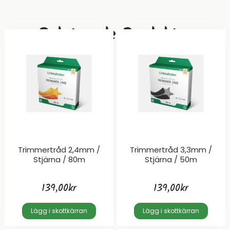
Relaterade Produkter
Trimmertråd 2,4mm /
Trimmertråd 3,3mm /
Stjärna / 80m
Stjärna / 50m
139,00
kr
139,00
kr
Lägg i skottkärran
Lägg i skottkärran