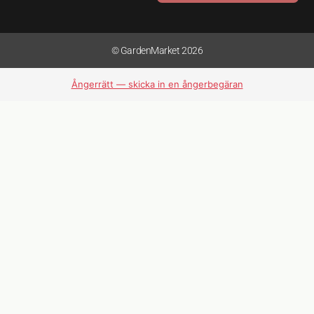
© GardenMarket 2026
Ångerrätt — skicka in en ångerbegäran