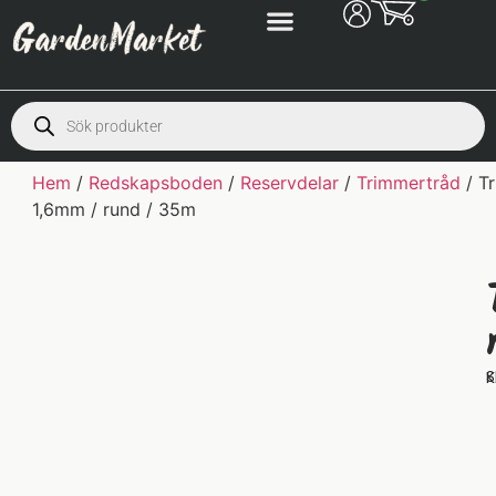
Hem
/
Redskapsboden
/
Reservdelar
/
Trimmertråd
/ T
1,6mm / rund / 35m
S
K