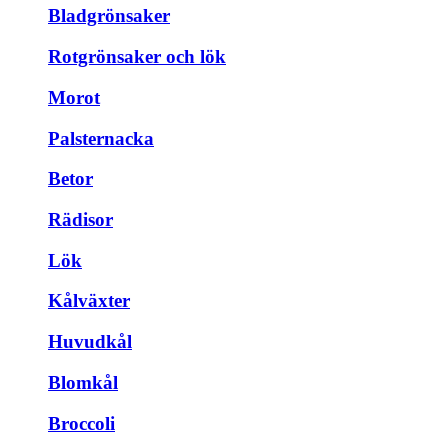
Bladgrönsaker
Rotgrönsaker och lök
Morot
Palsternacka
Betor
Rädisor
Lök
Kålväxter
Huvudkål
Blomkål
Broccoli