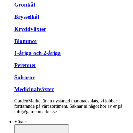
Grönkål
Brysselkål
Kryddväxter
Blommor
1-åriga och 2-åriga
Perenner
Solrosor
Medicinalväxter
GardenMarket är en nystartad marknadsplats, vi jobbar
fortfarande på vårt sortiment. Saknar ni något hör av er på
info@gardenmarket.se
Växter