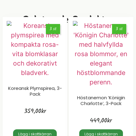
Relaterade Produkter
3 st
3 st
Koreansk Plymspirea, 3-
Pack
Höstanemon ’Königin
Charlotte’, 3-Pack
359,00
kr
449,00
kr
Lägg i skottkärran
Lägg i skottkärran