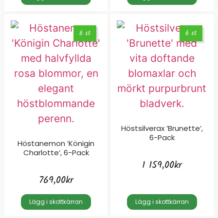
6 st
6 st
Höstsilverax ’Brunette’,
6-Pack
Höstanemon ’Königin
Charlotte’, 6-Pack
1 159,00
kr
769,00
kr
Lägg i skottkärran
Lägg i skottkärran