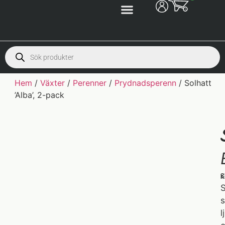
Hem
/
Växter
/
Perenner
/
Prydnadsperenn
/ Solhatt
’Alba’, 2-pack
S
K
S
s
l