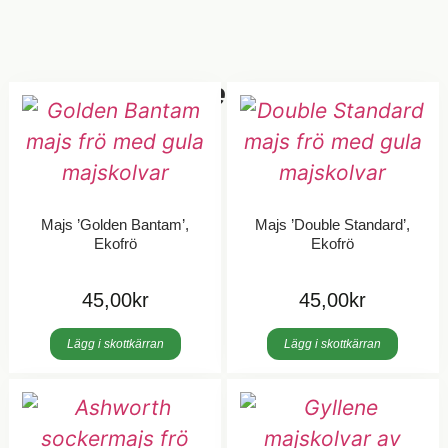
Relaterade Produkter
Majs ’Golden Bantam’,
Majs ’Double Standard’,
Ekofrö
Ekofrö
45,00
kr
45,00
kr
Lägg i skottkärran
Lägg i skottkärran