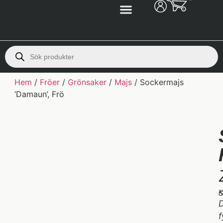
Hem
/
Fröer
/
Grönsaker
/
Majs
/ Sockermajs
’Damaun’, Frö
K
S
D
f