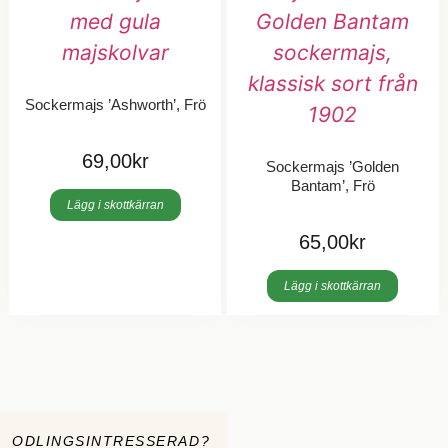
Sockermajs ’Ashworth’, Frö
69,00
kr
Sockermajs ’Golden
Bantam’, Frö
Lägg i skottkärran
65,00
kr
Lägg i skottkärran
ODLINGSINTRESSERAD?