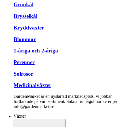
Grönkål
Brysselkål
Kryddväxter
Blommor
1-åriga och 2-åriga
Perenner
Solrosor
Medicinalväxter
GardenMarket är en nystartad marknadsplats, vi jobbar
fortfarande på vårt sortiment. Saknar ni något hör av er på
info@gardenmarket.se
Växter