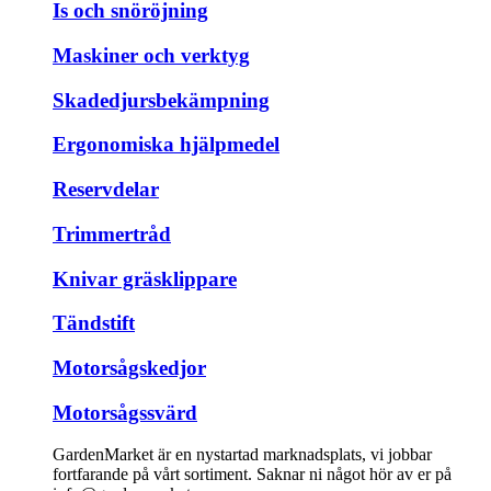
Is och snöröjning
Maskiner och verktyg
Skadedjursbekämpning
Ergonomiska hjälpmedel
Reservdelar
Trimmertråd
Knivar gräsklippare
Tändstift
Motorsågskedjor
Motorsågssvärd
GardenMarket är en nystartad marknadsplats, vi jobbar
fortfarande på vårt sortiment. Saknar ni något hör av er på