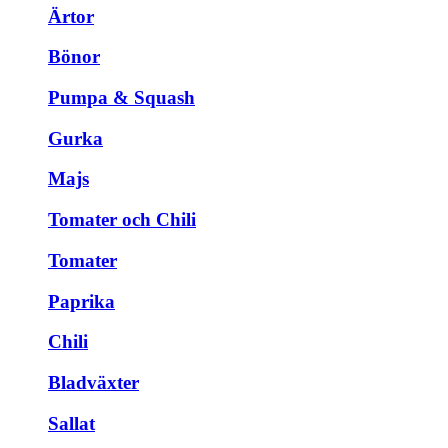
Ärtor
Bönor
Pumpa & Squash
Gurka
Majs
Tomater och Chili
Tomater
Paprika
Chili
Bladväxter
Sallat