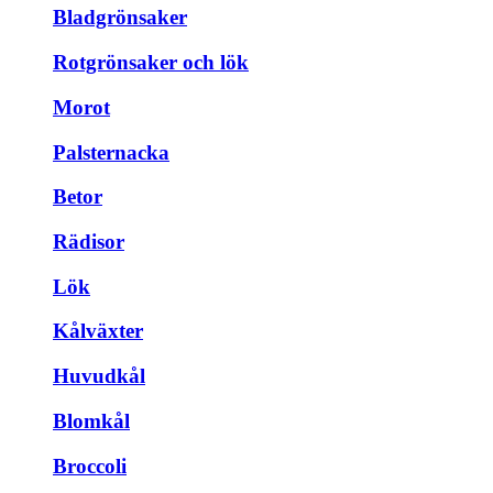
Bladgrönsaker
Rotgrönsaker och lök
Morot
Palsternacka
Betor
Rädisor
Lök
Kålväxter
Huvudkål
Blomkål
Broccoli