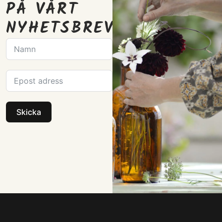
PÅ VÅRT
NYHETSBREV
Skicka