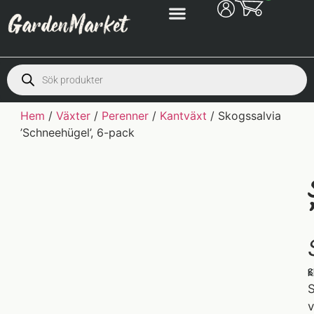
Hem
/
Växter
/
Perenner
/
Kantväxt
/ Skogssalvia
’Schneehügel’, 6-pack
S
K
S
v