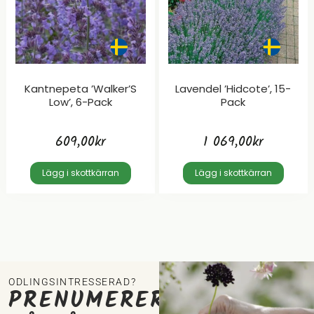
Kantnepeta ’Walker’S
Lavendel ’Hidcote’, 15-
Low’, 6-Pack
Pack
609,00
kr
1 069,00
kr
Lägg i skottkärran
Lägg i skottkärran
ODLINGSINTRESSERAD?
PRENUMERERA