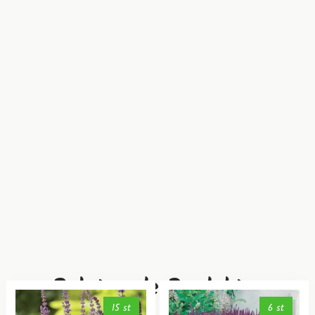
Relaterade Produkter
15 st
6 st