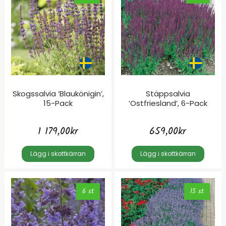
Skogssalvia ’Blaukönigin’,
Stäppsalvia
15-Pack
’Ostfriesland’, 6-Pack
1 179,00
kr
659,00
kr
Lägg i skottkärran
Lägg i skottkärran
6 st
15 st