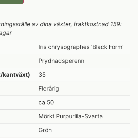
tningsställe av dina växter, fraktkostnad 159:-
agar
Iris chrysographes 'Black Form'
Prydnadsperenn
/kantväxt)
35
Flerårig
ca 50
Mörkt Purpurlila-Svarta
Grön