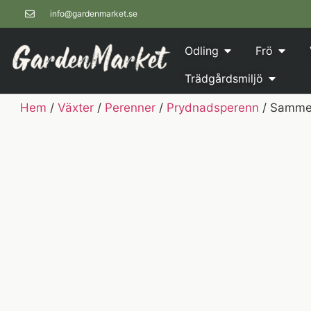
info@gardenmarket.se
Odling
Frö
Trädgårdsmiljö
Hem
/
Växter
/
Perenner
/
Prydnadsperenn
/ Sammets