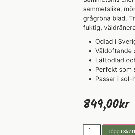
sammetslika, mör
grågröna blad. Tr
fuktig, väldränera
Odlad i Sveri
Väldoftande 
Lättodlad oc
Perfekt som 
Passar i sol
849,00
Kr
Lägg I Skot