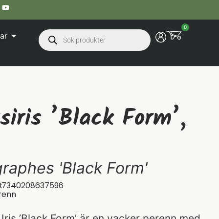
0
ar
iris ’Black Form’,
graphes 'Black Form'
:
07340208637596
renn
 Iris ’Black Form’ är en vacker perenn med