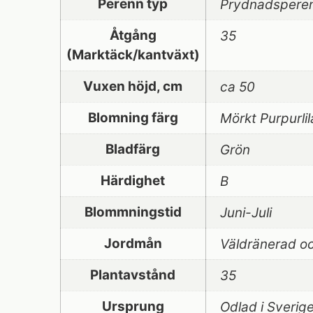
Perenn typ
Prydnadspere
Åtgång
35
(Marktäck/kantväxt)
Vuxen höjd, cm
ca 50
Blomning färg
Mörkt Purpurli
Bladfärg
Grön
Härdighet
B
Blommningstid
Juni-Juli
Jordmån
Väldränerad oc
Plantavstånd
35
Ursprung
Odlad i Sverig