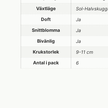
Växtläge
Sol-Halvskugg
Doft
Ja
Snittblomma
Ja
Bivänlig
Ja
Krukstorlek
9-11 cm
Antal i pack
6