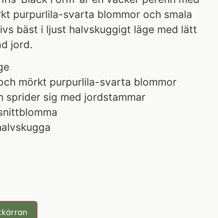
kt purpurlila-svarta blommor och smala
ivs bäst i ljust halvskuggigt läge med lätt
d jord.
ge
och mörkt purpurlila-svarta blommor
h sprider sig med jordstammar
snittblomma
-halvskugga
tkärran