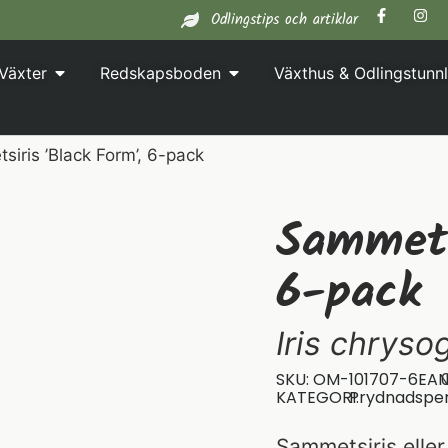
Odlingstips och artiklar
Växter
Redskapsboden
Växthus & Odlingstunnl
iris ’Black Form’, 6-pack
Sammets
6-pack
Iris chryso
SKU: OM-101707-6
EAN
KATEGORI:
Prydnadspe
Sammetsiris eller