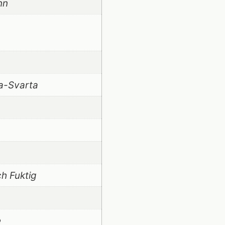
nn
la-Svarta
h Fuktig
e