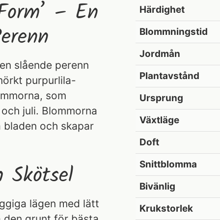
 Form’ – En
Härdighet
Perenn
Blommningstid
Jordmån
r en slående perenn
Plantavstånd
örkt purpurlila-
lommorna, som
Ursprung
i och juli. Blommorna
Växtläge
a bladen och skapar
Doft
Snittblomma
h Skötsel
Bivänlig
uggiga lägen med lätt
Krukstorlek
a den grunt för bästa