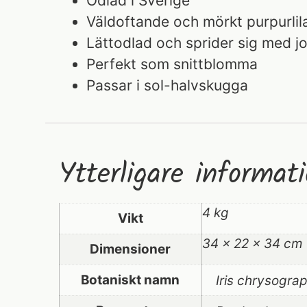
Odlad i Sverige
Väldoftande och mörkt purpurli
Lättodlad och sprider sig med 
Perfekt som snittblomma
Passar i sol-halvskugga
Ytterligare informat
4 kg
Vikt
34 × 22 × 34 cm
Dimensioner
Botaniskt namn
Iris chrysogra