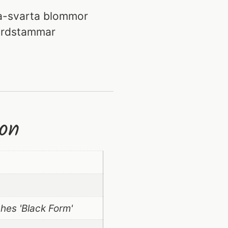
la-svarta blommor
jordstammar
ion
phes 'Black Form'