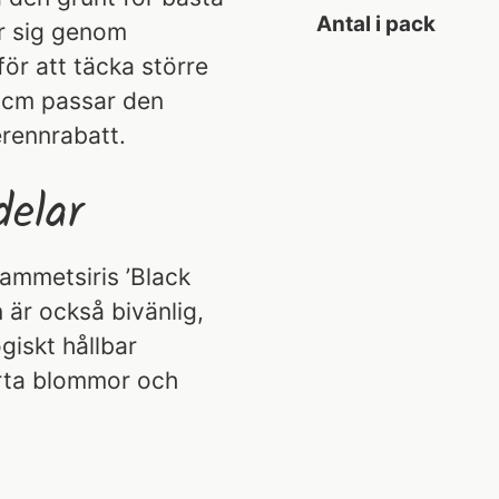
Antal i pack
er sig genom
för att täcka större
0 cm passar den
rennrabatt.
elar
Sammetsiris ’Black
är också bivänlig,
ogiskt hållbar
arta blommor och