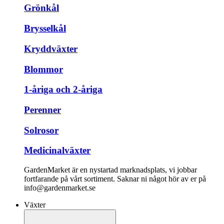
Grönkål
Brysselkål
Kryddväxter
Blommor
1-åriga och 2-åriga
Perenner
Solrosor
Medicinalväxter
GardenMarket är en nystartad marknadsplats, vi jobbar
fortfarande på vårt sortiment. Saknar ni något hör av er på
info@gardenmarket.se
Växter