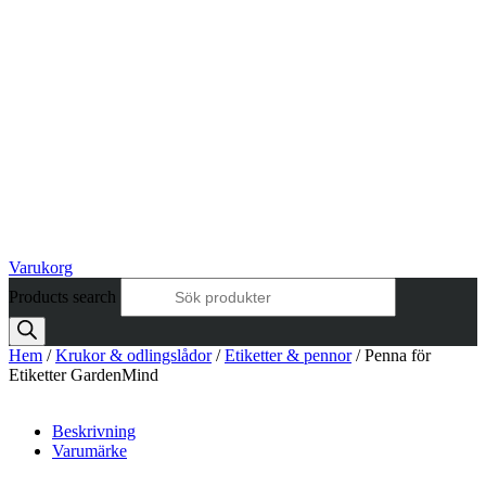
Varukorg
Products search
Hem
/
Krukor & odlingslådor
/
Etiketter & pennor
/ Penna för
Etiketter GardenMind
Beskrivning
Varumärke