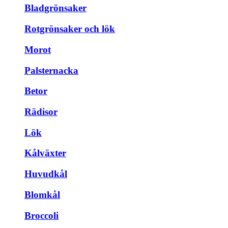
Bladgrönsaker
Rotgrönsaker och lök
Morot
Palsternacka
Betor
Rädisor
Lök
Kålväxter
Huvudkål
Blomkål
Broccoli