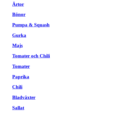
Ärtor
Bönor
Pumpa & Squash
Gurka
Majs
Tomater och Chili
Tomater
Paprika
Chili
Bladväxter
Sallat