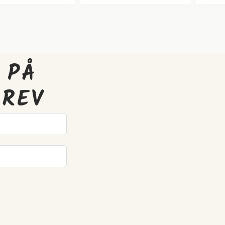
 PÅ
BREV