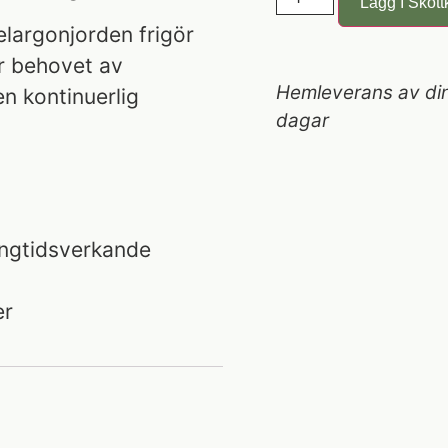
Lägg I Skott
largonjorden frigör
r behovet av
Hemleverans av din
n kontinuerlig
dagar
långtidsverkande
er