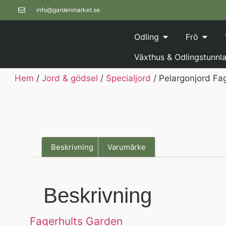
info@gardenmarket.se
Odling
Frö
Växthus & Odlingstunnla
Hem
/
Jord & gödsel
/
Specialjord
/ Pelargonjord Fag
Beskrivning
Varumärke
Beskrivning
Fagerhults Garden