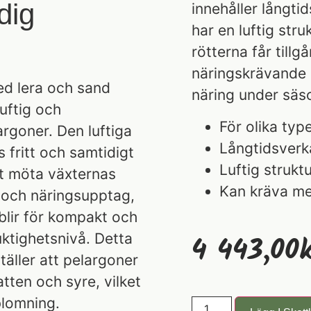
dig
innehåller långti
har en luftig stru
rötterna får tillg
näringskrävande 
d lera och sand
näring under säs
uftig och
För olika typ
argoner. Den luftiga
Långtidsverk
 fritt och samtidigt
Luftig strukt
att möta växternas
Kan kräva mer
g och näringsupptag,
blir för kompakt och
4 443,00
K
fuktighetsnivå. Detta
äller att pelargoner
atten och syre, vilket
blomning.