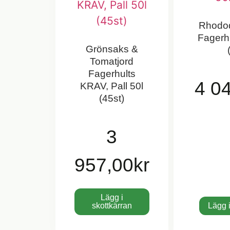
Rhodod
Fagerhu
Grönsaks &
Tomatjord
Fagerhults
4 0
KRAV, Pall 50l
(45st)
3
957,00
kr
Lägg i
skottkärran
Lägg i