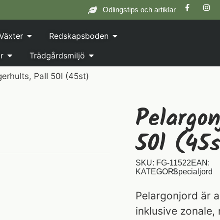
Odlingstips och artiklar
Växter
Redskapsboden
r
Trädgårdsmiljö
erhults, Pall 50l (45st)
Pelargon
50l (45
SKU: FG-11522
EAN:
KATEGORI:
Specialjord
Pelargonjord är a
inklusive zonale