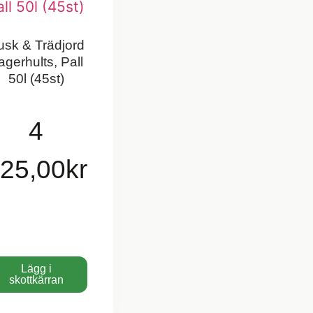
usk & Trädjord
agerhults, Pall
50l (45st)
4
25,00
kr
Lägg i
skottkärran