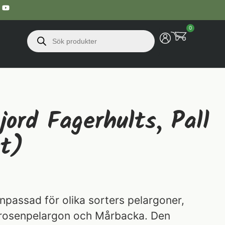
0
jord Fagerhults, Pall
st)
npassad för olika sorters pelargoner,
, rosenpelargon och Mårbacka. Den