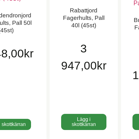
Rabattjord
endronjord
Fagerhults, Pall
B
lts, Pall 50l
40l (45st)
F
(45st)
3
48,00
kr
947,00
kr
1
Lägg i
 skottkärran
skottkärran