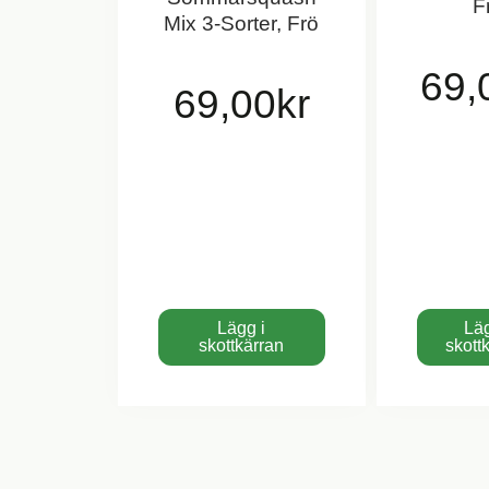
F
Mix 3-Sorter, Frö
69,
69,00
kr
Lägg i
Läg
skottkärran
skott