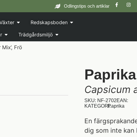
Odlingstips och artiklar
Växter
Redskapsboden
r
Trädgårdsmiljö
 Mix’, Frö
Paprika
Capsicum 
SKU: NF-2702
EAN:
KATEGORI:
Paprika
En färgsprakande
dig som inte kan 