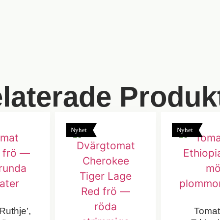
laterade Produk
Nyhet
Nyhet
Ruthje’,
Tomat