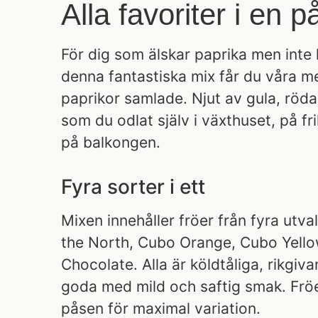
Alla favoriter i en p
För dig som älskar paprika men inte
denna fantastiska mix får du våra m
paprikor samlade. Njut av gula, röd
som du odlat själv i växthuset, på fril
på balkongen.
Fyra sorter i ett
Mixen innehåller fröer från fyra utva
the North, Cubo Orange, Cubo Yell
Chocolate. Alla är köldtåliga, rikgiv
goda med mild och saftig smak. Fröe
påsen för maximal variation.