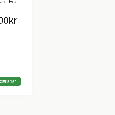
an’, Frö
00
kr
kottkärran