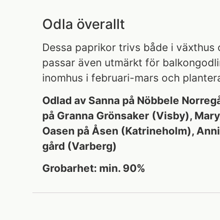
Odla överallt
Dessa paprikor trivs både i växthus 
passar även utmärkt för balkongodlin
inomhus i februari-mars och plantera 
Odlad av Sanna på Nöbbele Norregå
på Granna Grönsaker (Visby), Mary
Oasen på Åsen (Katrineholm), Ann
gård (Varberg)
Grobarhet: min. 90%