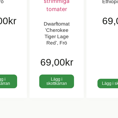
rö
Ethiopi
00
kr
69,
Dwarftomat
’Cherokee
Tiger Lage
Red’, Frö
69,00
kr
g i
Lägg i
kärran
skottkärran
Lägg i s