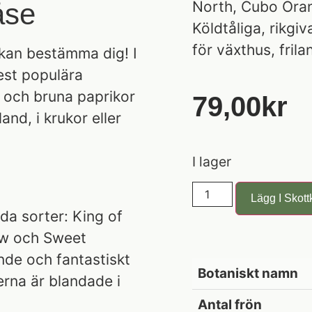
åse
North, Cubo Ora
Köldtåliga, rikgi
för växthus, frila
 kan bestämma dig! I
est populära
a och bruna paprikor
79,00
Kr
and, i krukor eller
I lager
Lägg I Skott
lda sorter: King of
ow och Sweet
ande och fantastiskt
Botaniskt namn
rna är blandade i
Antal frön