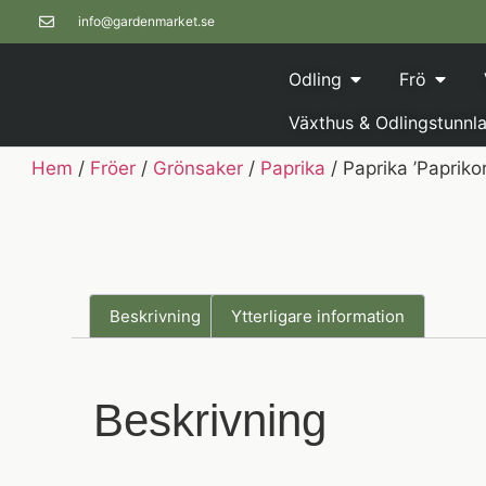
info@gardenmarket.se
Odling
Frö
Växthus & Odlingstunnla
Hem
/
Fröer
/
Grönsaker
/
Paprika
/ Paprika ’Paprikor
Beskrivning
Ytterligare information
Beskrivning