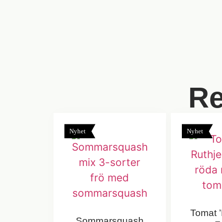
Re
Nyhet
Nyhet
Tomat ’
Sommarsquash