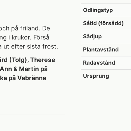
Odlingstyp
Såtid (försådd)
och på friland. De
Sådjup
g i krukor. Förså
ut efter sista frost.
Plantavstånd
rd (Tolg), Therese
Radavstånd
Ann & Martin på
Ursprung
ika på Vabränna