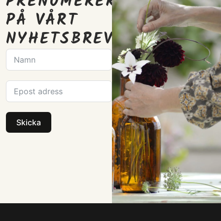
PRENUMERERA
PÅ VÅRT
NYHETSBREV
Skicka