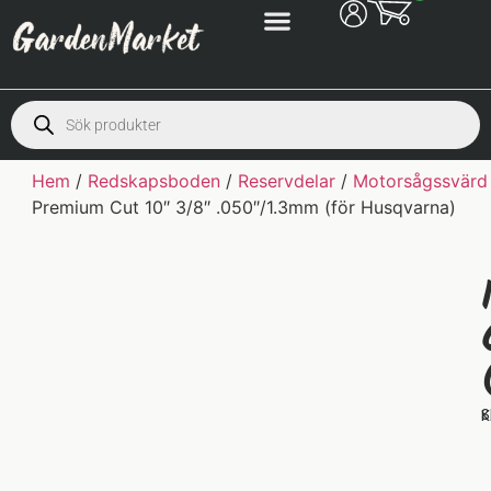
Hem
/
Redskapsboden
/
Reservdelar
/
Motorsågssvärd
Premium Cut 10″ 3/8″ .050″/1.3mm (för Husqvarna)
S
K