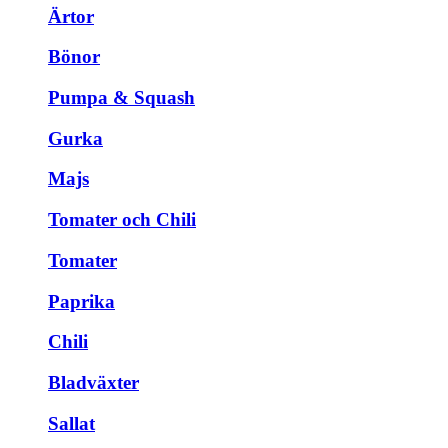
Ärtor
Bönor
Pumpa & Squash
Gurka
Majs
Tomater och Chili
Tomater
Paprika
Chili
Bladväxter
Sallat