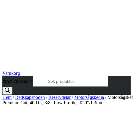
Varukorg
Products search
Hem
/
Redskapsboden
/
Reservdelar
/
Motorsågskedja
/ Motorsågsked
Premium Cut, 40 DL, 3/8″ Low Profile, .050″/1.3mm