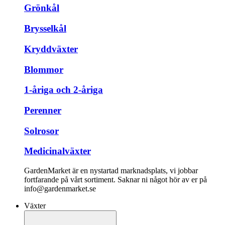
Grönkål
Brysselkål
Kryddväxter
Blommor
1-åriga och 2-åriga
Perenner
Solrosor
Medicinalväxter
GardenMarket är en nystartad marknadsplats, vi jobbar
fortfarande på vårt sortiment. Saknar ni något hör av er på
info@gardenmarket.se
Växter