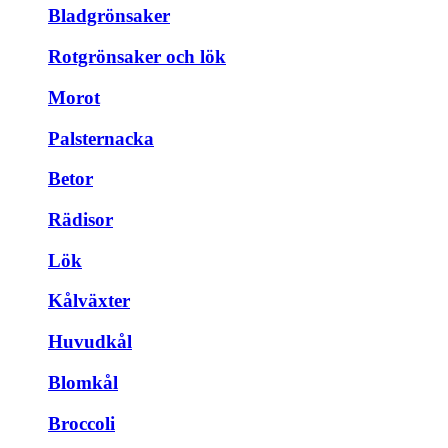
Bladgrönsaker
Rotgrönsaker och lök
Morot
Palsternacka
Betor
Rädisor
Lök
Kålväxter
Huvudkål
Blomkål
Broccoli