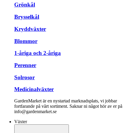
Grönkål
Brysselkål
Kryddväxter
Blommor
1-åriga och 2-åriga
Perenner
Solrosor
Medicinalväxter
GardenMarket är en nystartad marknadsplats, vi jobbar
fortfarande på vårt sortiment. Saknar ni något hör av er på
info@gardenmarket.se
Växter