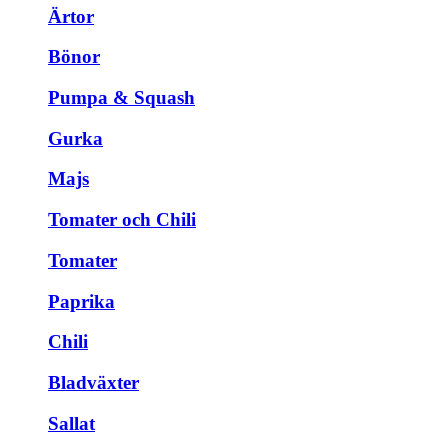
Ärtor
Bönor
Pumpa & Squash
Gurka
Majs
Tomater och Chili
Tomater
Paprika
Chili
Bladväxter
Sallat