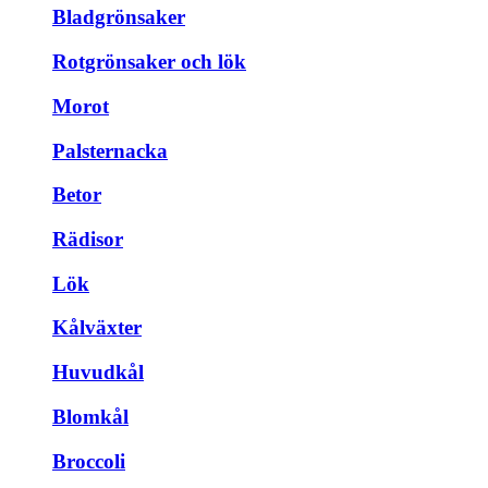
Bladgrönsaker
Rotgrönsaker och lök
Morot
Palsternacka
Betor
Rädisor
Lök
Kålväxter
Huvudkål
Blomkål
Broccoli