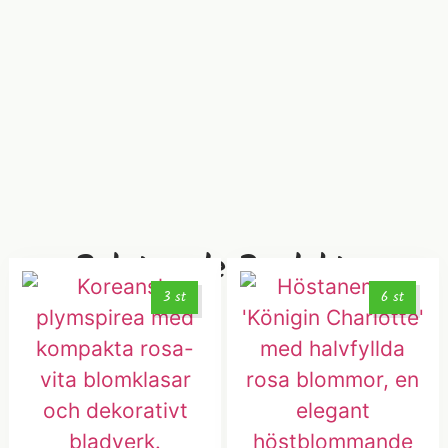
Relaterade Produkter
3 st
6 st