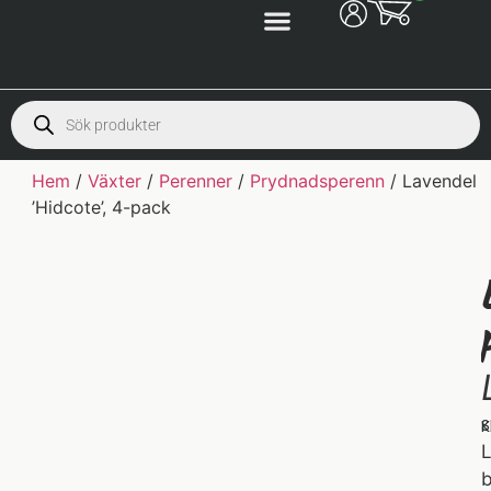
Hem
/
Växter
/
Perenner
/
Prydnadsperenn
/ Lavendel
’Hidcote’, 4-pack
S
K
L
b