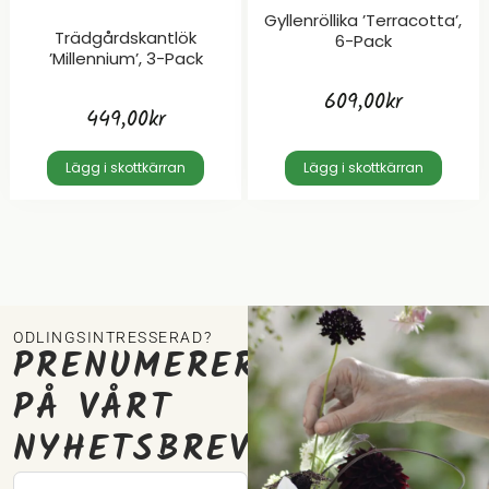
Gyllenröllika ’Terracotta’,
Trädgårdskantlök
6-Pack
’Millennium’, 3-Pack
609,00
kr
449,00
kr
Lägg i skottkärran
Lägg i skottkärran
ODLINGSINTRESSERAD?
PRENUMERERA
PÅ VÅRT
NYHETSBREV