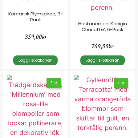
Koreansk Plymspirea, 3-
Pack
Höstanemon ’Königin
Charlotte’, 6-Pack
359,00
kr
769,00
kr
Lägg i skottkärran
Lägg i skottkärran
3 st
6 st