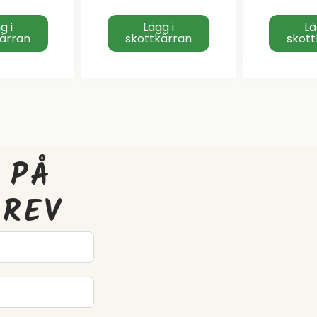
g i
Lägg i
Lä
kärran
skottkärran
skott
 PÅ
BREV