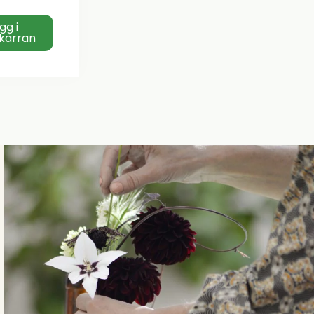
gg i
kärran