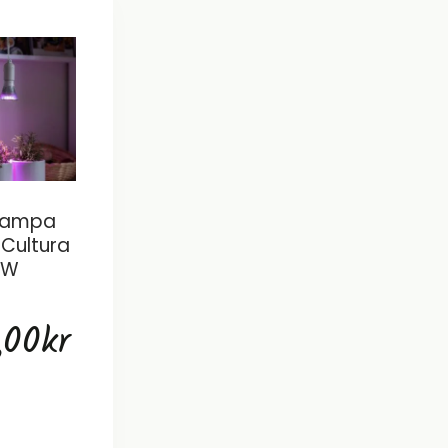
lampa
Cultura
6W
,00
kr