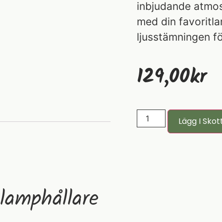
inbjudande atmos
med din favoritl
ljusstämningen för 
129,00
Kr
Lägg I Skot
 lamphållare