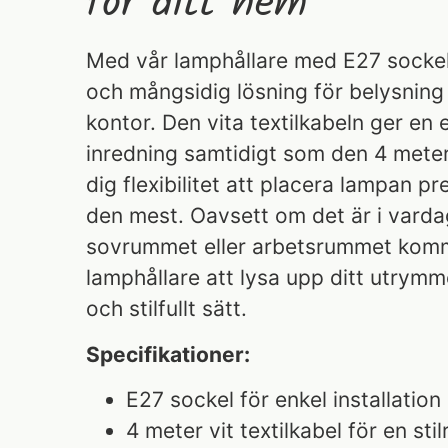
för ditt hem
Med vår lamphållare med E27 sockel f
och mångsidig lösning för belysning i
kontor. Den vita textilkabeln ger en e
inredning samtidigt som den 4 mete
dig flexibilitet att placera lampan p
den mest. Oavsett om det är i vard
sovrummet eller arbetsrummet kom
lamphållare att lysa upp ditt utrymme
och stilfullt sätt.
Specifikationer:
E27 sockel för enkel installation 
4 meter vit textilkabel för en sti