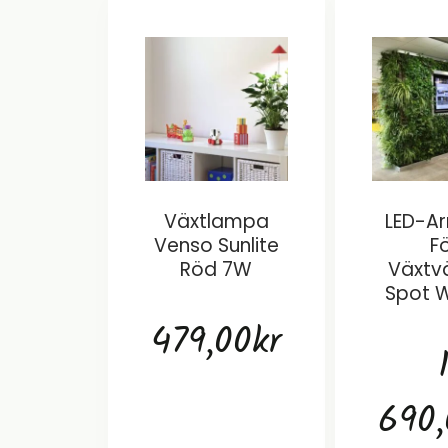
Växtlampa
LED-A
Venso Sunlite
F
Röd 7W
Växtv
Spot W
479,00
kr
690,