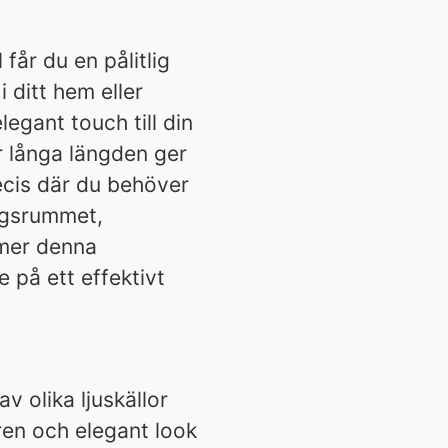
år du en pålitlig
 ditt hem eller
legant touch till din
r långa längden ger
recis där du behöver
agsrummet,
mer denna
 på ett effektivt
av olika ljuskällor
lren och elegant look