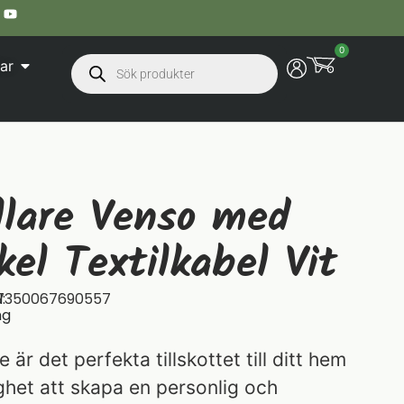
0
ar
lare Venso med
el Textilkabel Vit
:
7350067690557
ng
är det perfekta tillskottet till ditt hem
ghet att skapa en personlig och