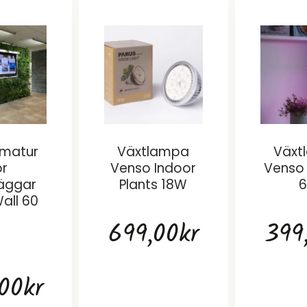
rmatur
Växtlampa
Växt
ör
Venso Indoor
Venso 
äggar
Plants 18W
all 60
699,00
kr
399
1
00
kr