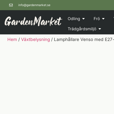
info@gardenmarket.se
Odling
Frö
Trädgårdsmiljö
Hem
/
Växtbelysning
/ Lamphållare Venso med E27-s