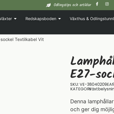
Odlingstips och artiklar
Växter
Redskapsboden
Växthus & Odlingstunnl
ockel Textilkabel Vit
Lamphål
E27-sock
SKU: VE-38040209
EAN
KATEGORI:
Växtbelysni
Denna lamphållare 
och ger dig möjli