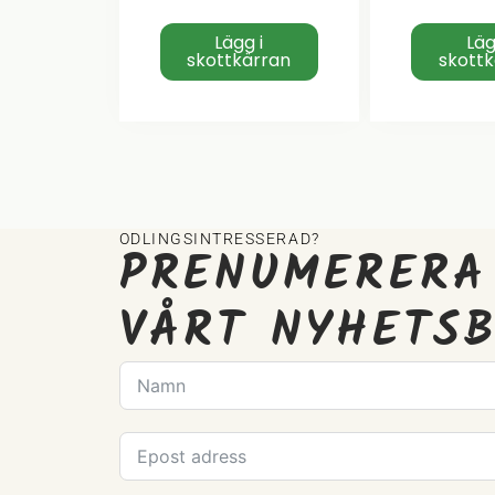
Lägg i
Läg
skottkärran
skott
ODLINGSINTRESSERAD?
PRENUMERERA
VÅRT NYHETS