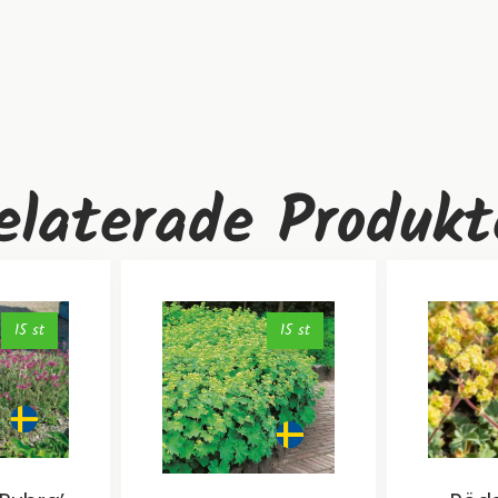
elaterade Produkt
15 st
15 st