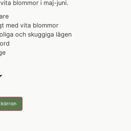
vita blommor i maj-juni.
are
gt med vita blommor
soliga och skuggiga lägen
jord
ge
r
tkärran