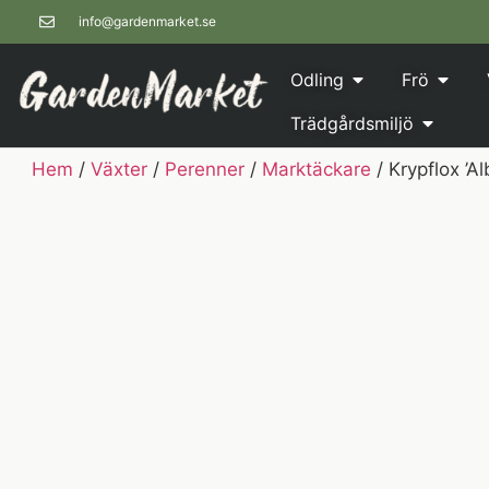
info@gardenmarket.se
Odling
Frö
Trädgårdsmiljö
Hem
/
Växter
/
Perenner
/
Marktäckare
/ Krypflox ’Al