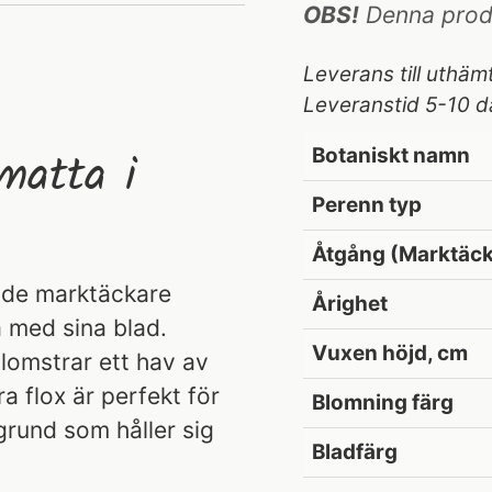
OBS!
Denna produk
Leverans till uthäm
Leveranstid 5-10 d
 matta i
Botaniskt namn
Perenn typ
Åtgång (Marktäck
ande marktäckare
Årighet
a med sina blad.
Vuxen höjd, cm
lomstrar ett hav av
 flox är perfekt för
Blomning färg
grund som håller sig
Bladfärg