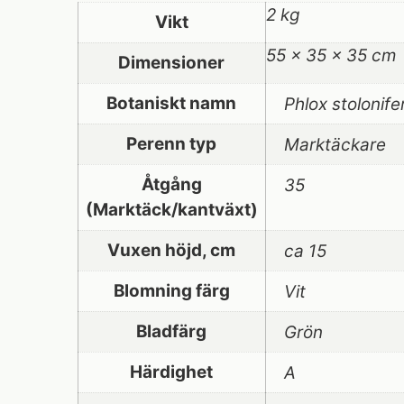
2 kg
Vikt
55 × 35 × 35 cm
Dimensioner
Botaniskt namn
Phlox stolonifer
Perenn typ
Marktäckare
Åtgång
35
(Marktäck/kantväxt)
Vuxen höjd, cm
ca 15
Blomning färg
Vit
Bladfärg
Grön
Härdighet
A