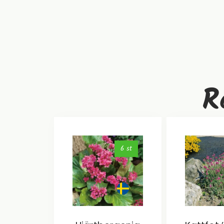
R
6 st