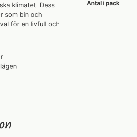
Antal i pack
nska klimatet. Dess
er som bin och
 val för en livfull och
r
 lägen
ion