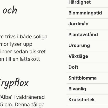
Härdighet
 och
Blommningstid
Jordmån
Plantavstånd
 trivs i både soliga
mor lyser upp
Ursprung
inner sedan diskret
Växtläge
 till en lättskött
Doft
Snittblomma
rypflox
Bivänlig
’Alba’ i väldränerad
Krukstorlek
35 cm. Denna tåliga