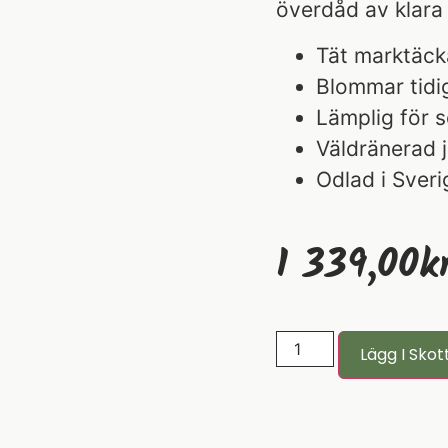
överdåd av klara 
Tät marktäck
Blommar tidi
Lämplig för 
Väldränerad 
Odlad i Sveri
1 339,00
K
Lägg I Skot