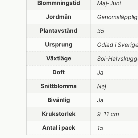
Blommningstid
Maj-Juni
Jordmån
Genomsläpplig
Plantavstånd
35
Ursprung
Odlad i Sverig
Växtläge
Sol-Halvskugg
Doft
Ja
Snittblomma
Nej
Bivänlig
Ja
Krukstorlek
9-11 cm
Antal i pack
15