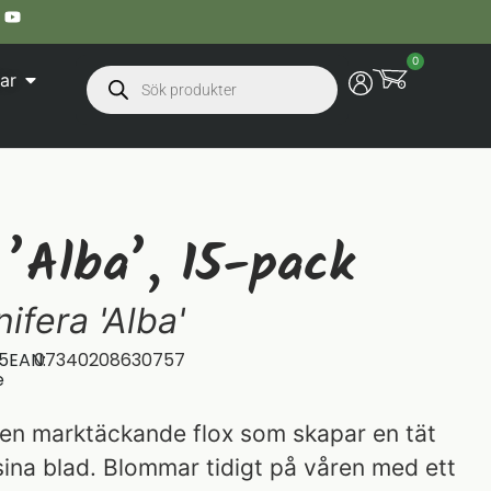
0
ar
 ’Alba’, 15-pack
ifera 'Alba'
5
EAN:
07340208630757
e
r en marktäckande flox som skapar en tät
ina blad. Blommar tidigt på våren med ett