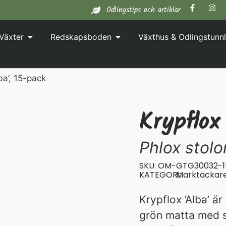
Odlingstips och artiklar
Växter
Redskapsboden
Växthus & Odlingstunnl
ba’, 15-pack
Krypflox
Phlox stolon
SKU: OM-GTG30032-1
KATEGORI:
Marktäckar
Krypflox ’Alba’ ä
grön matta med s