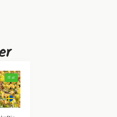
er
15 st