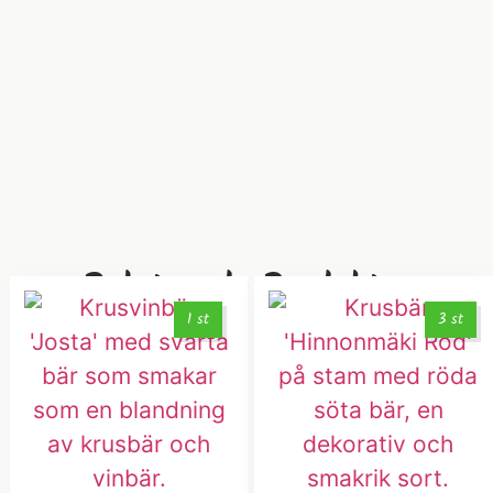
Relaterade Produkter
1 st
3 st