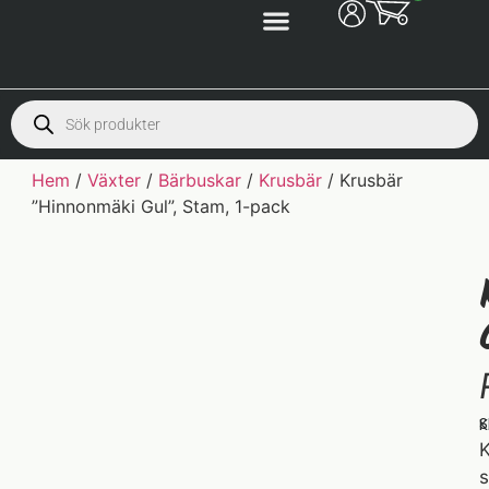
Hem
/
Växter
/
Bärbuskar
/
Krusbär
/ Krusbär
”Hinnonmäki Gul”, Stam, 1-pack
S
K
K
s