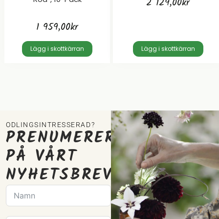
2 129,00
kr
1 959,00
kr
Lägg i skottkärran
Lägg i skottkärran
ODLINGSINTRESSERAD?
PRENUMERERA
PÅ VÅRT
NYHETSBREV