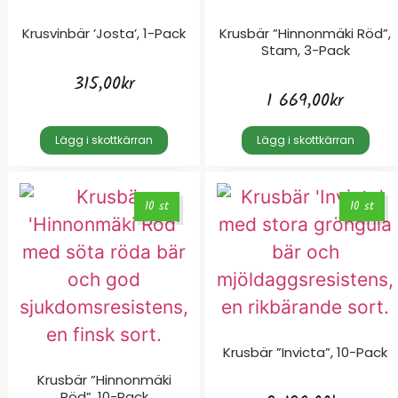
Krusvinbär ’Josta’, 1-Pack
Krusbär ”Hinnonmäki Röd”,
Stam, 3-Pack
315,00
kr
1 669,00
kr
Lägg i skottkärran
Lägg i skottkärran
10 st
10 st
Krusbär ”Invicta”, 10-Pack
Krusbär ”Hinnonmäki
Röd”, 10-Pack