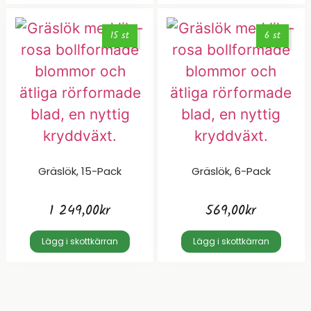
15 st
6 st
Gräslök, 15-Pack
Gräslök, 6-Pack
1 249,00
kr
569,00
kr
Lägg i skottkärran
Lägg i skottkärran