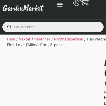
Hem
/
Växter
/
Perenner
/
Prydnadsperenn
/ Hälllveron
First Love (’Alllove’Pbr), 3-pack
S
K
H
b