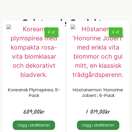
Relaterade Produkter
6 st
6 st
Koreansk Plymspirea, 6-
Höstanemon ’Honorine
Pack
Jobert’, 6-Pack
609,00
kr
1 019,00
kr
Lägg i skottkärran
Lägg i skottkärran