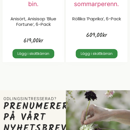
Anisört, Anisisop ’Blue
Röllika ’Paprika’, 6-Pack
Fortune’, 6-Pack
609,00
kr
619,00
kr
Lägg i skottkärran
Lägg i skottkärran
ODLINGSINTRESSERAD?
PRENUMERERA
PÅ VÅRT
NYHETSBREV