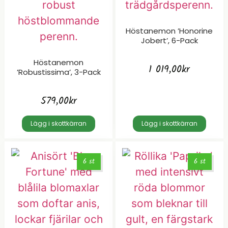
Höstanemon ’Honorine
Jobert’, 6-Pack
Höstanemon
1 019,00
kr
’Robustissima’, 3-Pack
579,00
kr
Lägg i skottkärran
Lägg i skottkärran
6 st
6 st