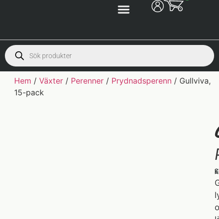
Hem
/
Växter
/
Perenner
/
Prydnadsperenn
/ Gullviva,
15-pack
S
K
G
l
o