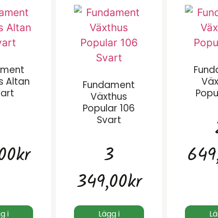
ament
Fund
s Altan
Väx
Fundament
vart
Popu
Växthus
Popular 106
Svart
1
00
kr
3
649
349,00
kr
g i
Lägg i
Lä