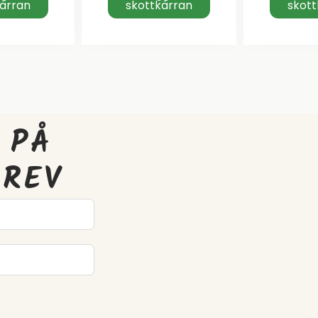
kärran
skottkärran
skott
 PÅ
BREV