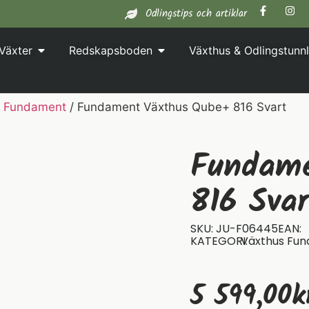
Odlingstips och artiklar
Växter
Redskapsboden
Växthus & Odlingstunnl
s Fundament
/ Fundament Växthus Qube+ 816 Svart
Fundame
816 Svar
SKU: JU-F06445
EAN:
KATEGORI:
Växthus Fu
5 599,00
K