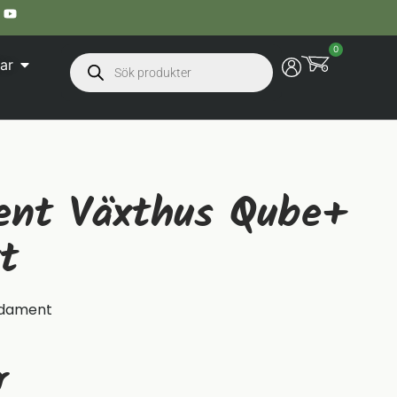
0
ar
nt Växthus Qube+
t
ndament
r