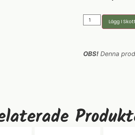
Lägg I Skot
OBS!
Denna produk
elaterade Produkt