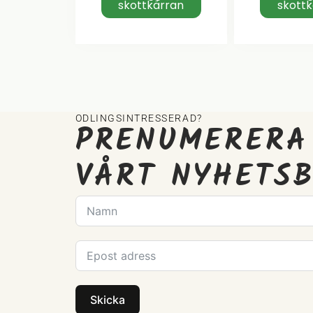
skottkärran
skott
ODLINGSINTRESSERAD?
PRENUMERERA
VÅRT NYHETS
Skicka