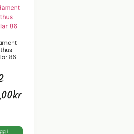
ament
thus
lar 86
2
,00
kr
gg i