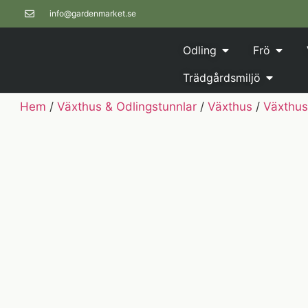
info@gardenmarket.se
Odling
Frö
Trädgårdsmiljö
Hem
/
Växthus & Odlingstunnlar
/
Växthus
/
Växthu