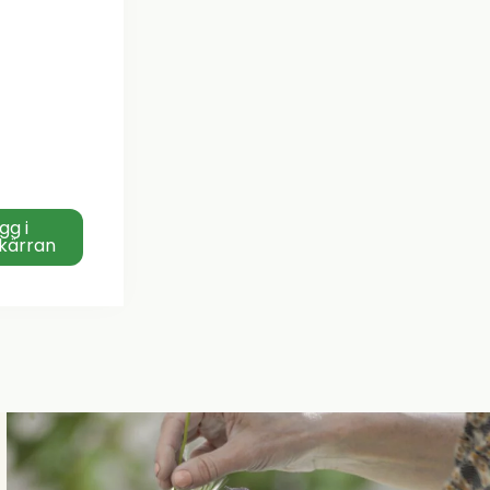
gg i
kärran