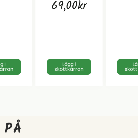
69,00
kr
g i
Lägg i
Lä
kärran
skottkärran
skott
 PÅ