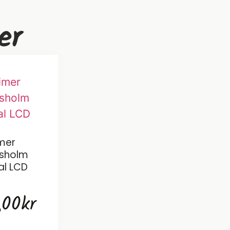
er
mer
sholm
al LCD
,00
kr