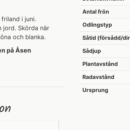
Antal frön
riland i juni.
Odlingstyp
 jord. Skörda när
röna och blanka.
Såtid (försådd/di
en på Åsen
Sådjup
Plantavstånd
Radavstånd
Ursprung
ion