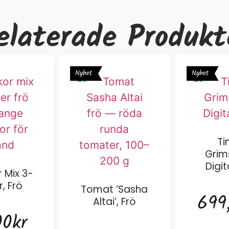
elaterade Produkt
Nyhet
Nyhet
Ti
Grim
Digit
r Mix 3-
r, Frö
Tomat ’Sasha
699
Altai’, Frö
00
kr