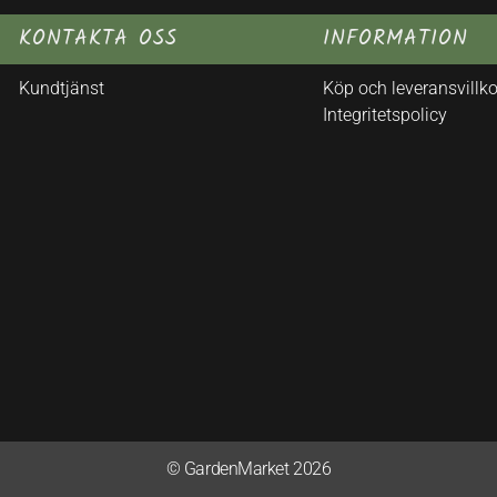
KONTAKTA OSS
INFORMATION
Kundtjänst
Köp och leveransvillko
Integritetspolicy
© GardenMarket 2026