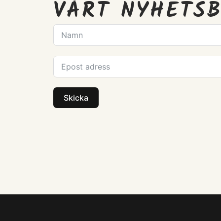
VÅRT NYHETS
Skicka