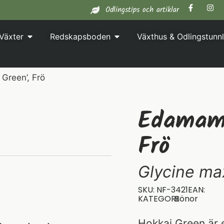
Odlingstips och artiklar
Växter
Redskapsboden
Växthus & Odlingstunnl
Green’, Frö
Edamame
Frö
Glycine ma
SKU: NF-3421
EAN:
KATEGORI:
Bönor
Hokkai Green är