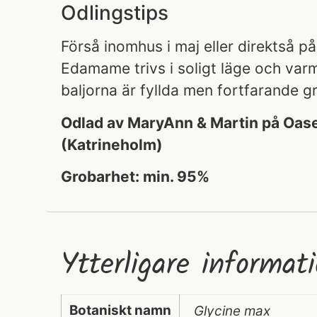
Odlingstips
Förså inomhus i maj eller direktså på f
Edamame trivs i soligt läge och varm
baljorna är fyllda men fortfarande g
Odlad av MaryAnn & Martin på Oas
(Katrineholm)
Grobarhet: min. 95%
Ytterligare informat
Botaniskt namn
Glycine max