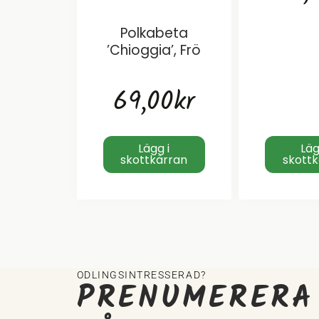
Polkabeta
’Chioggia’, Frö
69,00
kr
Lägg i
Läg
skottkärran
skott
ODLINGSINTRESSERAD?
PRENUMERERA