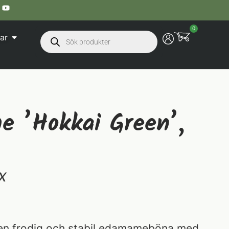
0
ar
 ’Hokkai Green’,
x
 en frodig och stabil edamameböna med