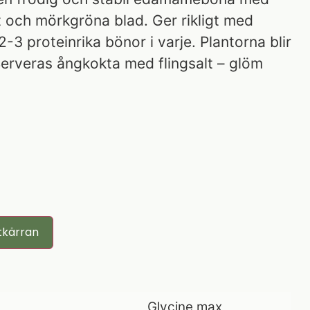
 och mörkgröna blad. Ger rikligt med
-3 proteinrika bönor i varje. Plantorna blir
erveras ångkokta med flingsalt – glöm
tkärran
Glycine max