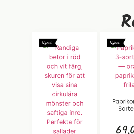
R
Nyhet
Nyhet
Papriko
Sorte
69,