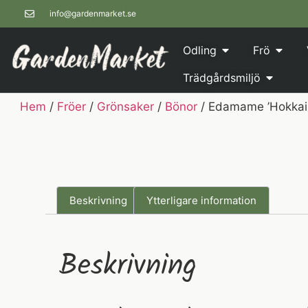
info@gardenmarket.se
Odling
Frö
Trädgårdsmiljö
Hem
/
Fröer
/
Grönsaker
/
Bönor
/ Edamame ’Hokkai 
Beskrivning
Ytterligare information
Beskrivning