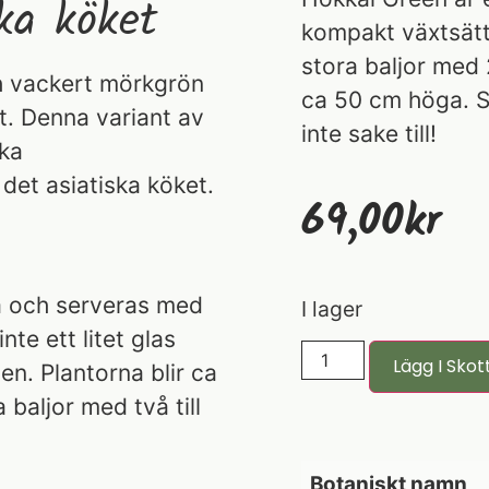
ska köket
kompakt växtsätt
stora baljor med 2
ch vackert mörkgrön
ca 50 cm höga. S
t. Denna variant av
inte sake till!
ka
et asiatiska köket.
69,00
Kr
a och serveras med
I lager
te ett litet glas
Lägg I Skot
en. Plantorna blir ca
baljor med två till
Botaniskt namn