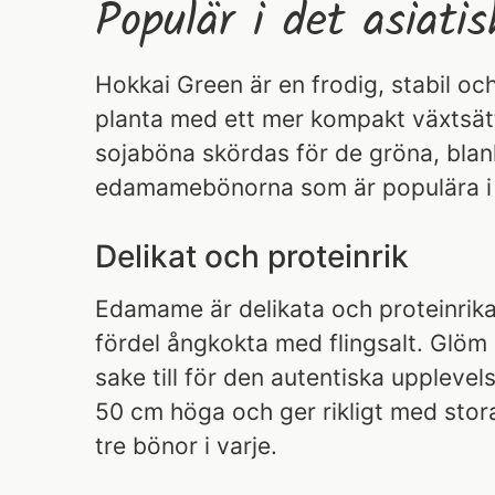
Populär i det asiati
Hokkai Green är en frodig, stabil o
planta med ett mer kompakt växtsät
sojaböna skördas för de gröna, blan
edamamebönorna som är populära i d
Delikat och proteinrik
Edamame är delikata och proteinrik
fördel ångkokta med flingsalt. Glöm in
sake till för den autentiska upplevels
50 cm höga och ger rikligt med stora 
tre bönor i varje.