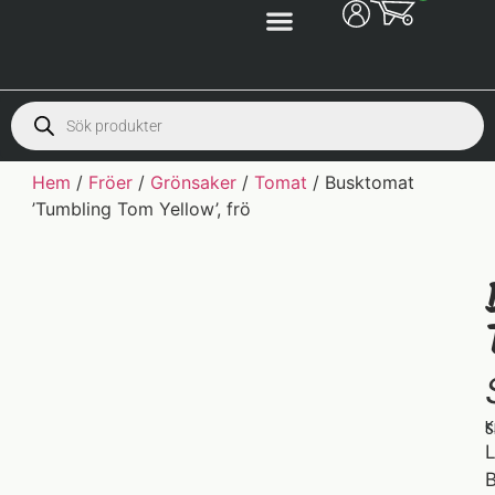
Hem
/
Fröer
/
Grönsaker
/
Tomat
/ Busktomat
’Tumbling Tom Yellow’, frö
K
S
L
B