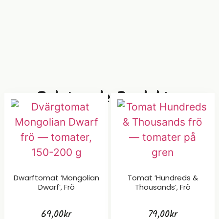
Relaterade Produkter
Dwarftomat ’Mongolian
Tomat ’Hundreds &
Dwarf’, Frö
Thousands’, Frö
69,00
kr
79,00
kr