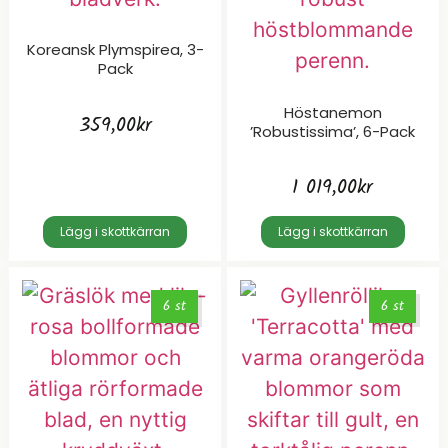
Koreansk Plymspirea, 3-
Pack
Höstanemon
359,00
kr
’Robustissima’, 6-Pack
1 019,00
kr
Lägg i skottkärran
Lägg i skottkärran
6 st
6 st