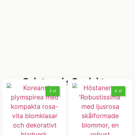
Relaterade Produkter
3 st
6 st