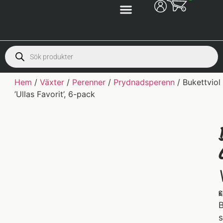
Hem
/
Växter
/
Perenner
/
Prydnadsperenn
/ Bukettviol
’Ullas Favorit’, 6-pack
S
K
B
s