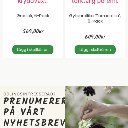
Gräslök, 6-Pack
Gyllenröllika ’Terracotta’,
6-Pack
569,00
kr
609,00
kr
Lägg i skottkärran
Lägg i skottkärran
ODLINGSINTRESSERAD?
PRENUMERERA
PÅ VÅRT
NYHETSBREV