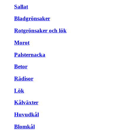
Sallat
Bladgrönsaker
Rotgrönsaker och lök
Morot
Palsternacka
Betor
Rädisor
Lök
Kålväxter
Huvudkål
Blomkål