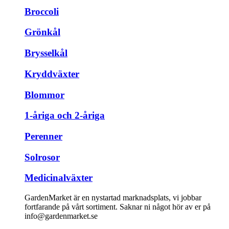
Broccoli
Grönkål
Brysselkål
Kryddväxter
Blommor
1-åriga och 2-åriga
Perenner
Solrosor
Medicinalväxter
GardenMarket är en nystartad marknadsplats, vi jobbar
fortfarande på vårt sortiment. Saknar ni något hör av er på
info@gardenmarket.se