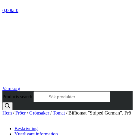
0,00
kr
0
Varukorg
Products search
Hem
/
Fröer
/
Grönsaker
/
Tomat
/ Bifftomat ”Striped German”, Frö
Beskrivning
Ytterligare information