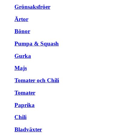
Grönsaksfröer
Ärtor
Bönor
Pumpa & Squash
Gurka
Majs
Tomater och Chili
Tomater
Paprika
Chili
Bladväxter