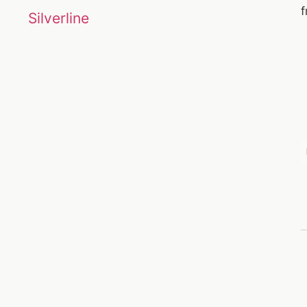
f
Silverline