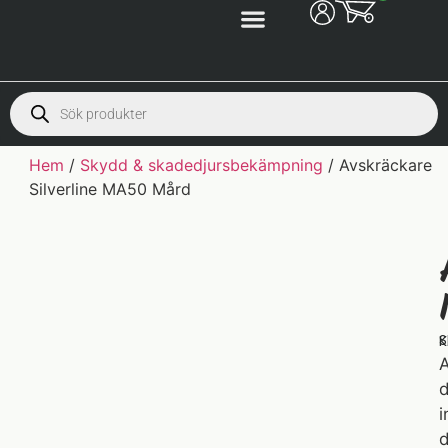
Hem
/
Skydd & skadedjursbekämpning
/ Avskräckare
Silverline MA50 Mård
S
K
A
d
i
d