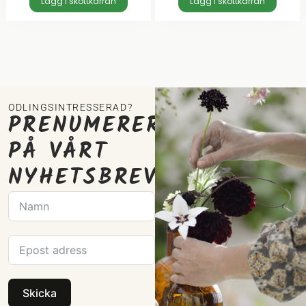
Lägg i skottkärran
Lägg i skottkärran
ODLINGSINTRESSERAD?
PRENUMERERA
PÅ VÅRT
NYHETSBREV
Skicka