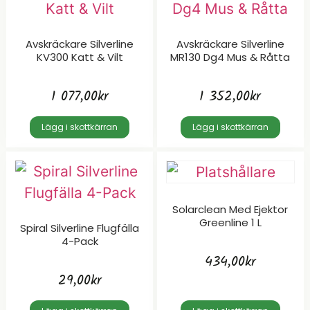
Avskräckare Silverline
Avskräckare Silverline
KV300 Katt & Vilt
MR130 Dg4 Mus & Råtta
1 077,00
kr
1 352,00
kr
Lägg i skottkärran
Lägg i skottkärran
Solarclean Med Ejektor
Greenline 1 L
Spiral Silverline Flugfälla
4-Pack
434,00
kr
29,00
kr